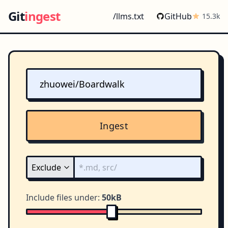
Git
ingest
/llms.txt
GitHub
15.3k
Ingest
Include files under:
50kB