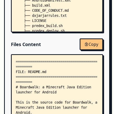
    ├── AndroidManifest.xml
    ├── build.xml
    ├── CODE_OF_CONDUCT.md
    ├── dxjarjarrules.txt
    ├── LICENSE
    ├── predex_build.sh
    ├── predex_deploy.sh
    ├── predex_run.sh
    ├── project.properties
Files Content
Copy
    ├── twitchstub.sh
    ├── assets/
    │   └── options.txt
    ├── jni/
    │   ├── Android.mk
    │   ├── Application.mk
    │   ├── catcher.c
    │   ├── gdvm.h
    │   ├── main.c
    │   └── twitchsdkstub.c
    ├── override_libs/
    │   └── com/
    │       ├── ibm/
    │       │   └── icu/