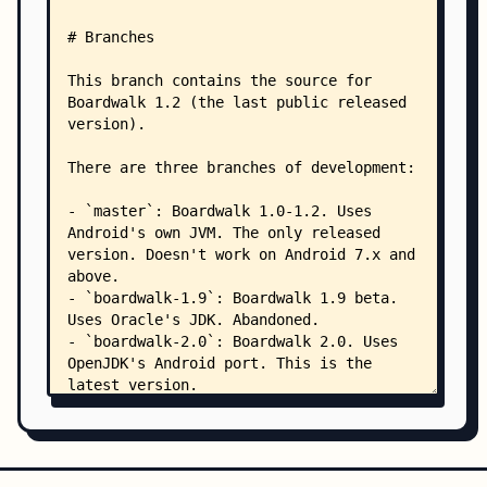
    │       │       └── icu4j-core-mojang/
    │       │           └── 51.2/
    │       │               └── icu4j-core-mojan
    │       └── paulscode/
    │           ├── codecjorbis/
    │           │   └── 20101023/
    │           │       └── codecjorbis-20101023
    │           ├── codecwav/
    │           │   └── 20101023/
    │           │       └── codecwav-20101023.ja
    │           ├── libraryjavasound/
    │           │   └── 20101123/
    │           │       └── libraryjavasound-201
    │           ├── librarylwjglopenal/
    │           │   └── 20100824/
    │           │       └── librarylwjglopenal-2
    │           └── soundsystem/
    │               └── 20120107/
    │                   └── soundsystem-20120107
    ├── res/
    │   ├── drawable/
    │   │   ├── control_button.xml