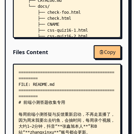
    ├── CATALOG.md
    └── docs/
        ├── check-foo.html
        ├── check.html
        ├── CNAME
        ├── css-quiz16-1.html
        ├── css-quiz16-2.html
        ├── css-quiz16-3.html
        ├── css-quiz16-4.html
Files Content
Copy
        ├── css-quiz16.css
        ├── css-quiz16.html
        ├── css-quiz16.js
        ├── dom-render.html
        ├── dom50.html
        ├── qunit.html
        ├── qunit35.html
        ├── qunit39.html
        ├── qunit40.html
        ├── qunit50.html
        ├── qunit51.html
        ├── qunit52.html
        ├── qunit53.html
        ├── qunit55.html