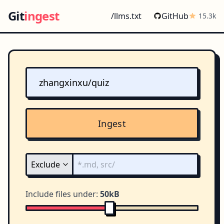
Git
ingest
/llms.txt
GitHub
15.3k
Ingest
Include files under:
50kB