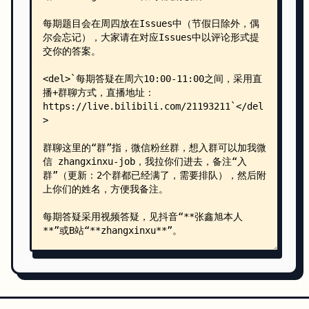
        ├── qunit57.html
        ├── qunit60.html
        ├── qunit63.html
        ├── qunit65.html
        └── assets/
            └── css-quiz30-1.webp