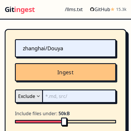
Git
ingest
/llms.txt
GitHub
15.3k
Ingest
Include files under:
50kB