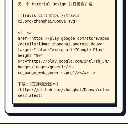
    │           │   ├── com/
    │           │   │   └── google/
    │           │   │       └── android/
    │           │   │           └── material/
    │           │   │               └── textfiel
    │           │   │                   └── Expa
    │           │   └── me/
    │           │       └── zhanghai/
    │           │           └── android/
    │           │               └── douya/
    │           │                   ├── DouyaApp
    │           │                   ├── account/
    │           │                   │   ├── app/
    │           │                   │   │   ├── 
    │           │                   │   │   ├── 
    │           │                   │   │   └── 
    │           │                   │   ├── cont
    │           │                   │   │   ├── 
    │           │                   │   │   └── 
    │           │                   │   ├── info
    │           │                   │   │   └── 
    │           │                   │   ├── ui/