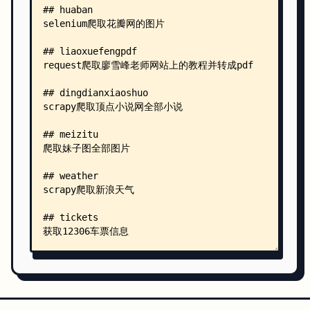
    │           │   ├── mypipelines.py
    │           │   └── mysqldb.py
    │           └── spiders/
    │               ├── __init__.py
    │               └── spider_dingdian.py
    ├── gpcrawler/
    │   ├── __init__.py
    │   ├── entrypoint.py
    │   ├── scrapy.cfg
    │   ├── trans_txt.py
    │   └── gpcrawler/
    │       ├── __init__.py
    │       ├── items.py
    │       ├── middlewares.py
    │       ├── pipelines.py
    │       ├── settings.py
    │       └── spiders/
    │           ├── __init__.py
    │           └── crawler.py
    ├── gpprivacy/
    │   ├── gp_privacy_crawler.py
    │   └── privacy_with_sms.txt