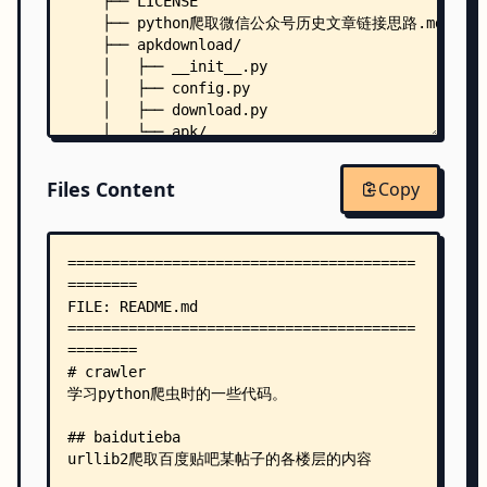
    ├── LICENSE
    ├── python爬取微信公众号历史文章链接思路.md
    ├── apkdownload/
    │   ├── __init__.py
    │   ├── config.py
    │   ├── download.py
    │   └── apk/
    │       ├── com.hth.docbaotonghop.apk
    │       └── com.sports.scores.football.sched
Files Content
Copy
    ├── baidutieba/
    │   └── BDTBwithbs4.py
    ├── dingdianxiaoshuo/
    │   └── dingdian/
    │       ├── entrypoint.py
    │       ├── scrapy.cfg
    │       └── dingdian/
    │           ├── __init__.py
    │           ├── items.py
    │           ├── pipelines.py
    │           ├── settings.py
    │           ├── mysqlpipelines/
    │           │   ├── __init__.py
    │           │   ├── models.py