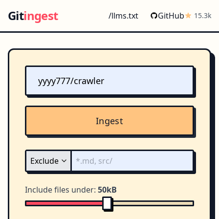
Git
ingest
/llms.txt
GitHub
15.3k
Ingest
Include files under:
50kB