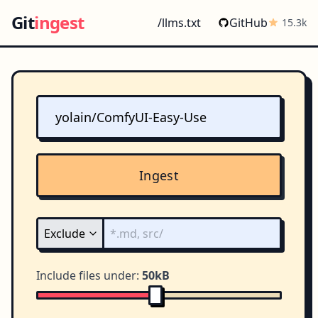
Git
ingest
/llms.txt
GitHub
15.3k
Ingest
Include files under:
50kB