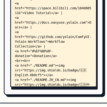
    │   │   ├── main.json
    │   │   └── settings.json
    │   └── zh/
    │       ├── main.json
    │       └── settings.json
    ├── py/
    │   ├── __init__.py
    │   ├── config.py
    │   ├── routes.py
    │   ├── server.py
    │   ├── libs/
    │   │   ├── add_resources.py
    │   │   ├── adv_encode.py
    │   │   ├── cache.py
    │   │   ├── chooser.py
    │   │   ├── colorfix.py
    │   │   ├── conditioning.py
    │   │   ├── controlnet.py
    │   │   ├── dynthres_core.py
    │   │   ├── easing.py
    │   │   ├── gradual_latent_hires_fix.py
    │   │   ├── image.py