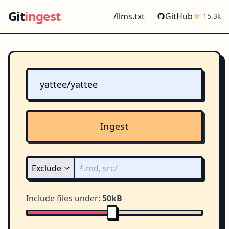
Git
ingest
/llms.txt
GitHub
15.3k
Ingest
Include files under:
50kB