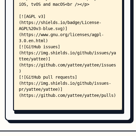
    │   ├── ui/
    │   │   ├── spec_helper.rb
    │   │   ├── smoke/
    │   │   │   ├── app_launch_spec.rb
    │   │   │   ├── import_playlists_piped_spec.
    │   │   │   ├── import_playlists_spec.rb
    │   │   │   ├── import_subscriptions_piped_s
    │   │   │   ├── import_subscriptions_spec.rb
    │   │   │   ├── invidious_basic_auth_search_
    │   │   │   ├── invidious_basic_auth_spec.rb
    │   │   │   ├── invidious_spec.rb
    │   │   │   ├── piped_login_spec.rb
    │   │   │   ├── piped_spec.rb
    │   │   │   ├── player_controls_preview_spec
    │   │   │   ├── search_spec.rb
    │   │   │   ├── settings_spec.rb
    │   │   │   ├── url_schemes_spec.rb
    │   │   │   ├── video_playback_invidious_spe
    │   │   │   ├── video_playback_piped_spec.rb
    │   │   │   ├── video_playback_spec.rb
    │   │   │   └── yattee_server_spec.rb
    │   │   └── support/