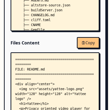
    ├── AGENTS.md
    ├── altstore-source.json
    ├── buildServer.json
    ├── CHANGELOG.md
    ├── cliff.toml
    ├── CNAME
    ├── Gemfile
    ├── LICENSE
    ├── .env.example
Files Content
Copy
    ├── .periphery.yml
    ├── .rubocop.yml
    ├── .slather.yml
    ├── fastlane/
    │   ├── README.md
    │   ├── Appfile
    │   ├── Fastfile
    │   └── Matchfile
    ├── scripts/
    │   └── sparkle/
    │       ├── README.md
    │       ├── appcast_template.xml
    │       └── update_appcast.rb
    ├── spec/