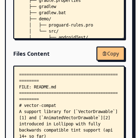
    ├── gradle.properties
    ├── gradlew
    ├── gradlew.bat
    ├── demo/
    │   ├── proguard-rules.pro
    │   └── src/
    │       ├── androidTest/
    │       │   └── java/
    │       │       └── com/
Files Content
Copy
    │       │           └── wnafee/
    │       │               └── vector/
    │       │                   └── compat/
    │       │                       └── demo/
    │       │                           └── Appl
    │       └── main/
    │           ├── AndroidManifest.xml
    │           ├── java/
    │           │   └── com/
    │           │       └── wnafee/
    │           │           └── vector/
    │           │               └── compat/
    │           │                   └── demo/
    │           │                       └── Main