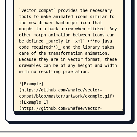
    │           └── res/
    │               ├── color/
    │               │   ├── background_tint_colo
    │               │   └── foreground_tint_colo
    │               ├── layout/
    │               │   └── activity_main.xml
    │               ├── menu/
    │               │   └── menu_main.xml
    │               ├── values/
    │               │   ├── dimens.xml
    │               │   ├── strings.xml
    │               │   └── styles.xml
    │               └── values-w820dp/
    │                   └── dimens.xml
    ├── gradle/
    │   └── wrapper/
    │       └── gradle-wrapper.properties
    └── library/
        ├── gradle.properties
        ├── proguard-rules.pro
        └── src/
            ├── androidTest/