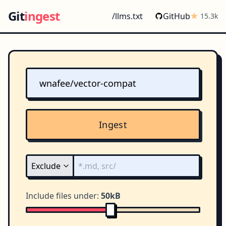
Git
ingest
/llms.txt
GitHub
15.3k
Ingest
Include files under:
50kB