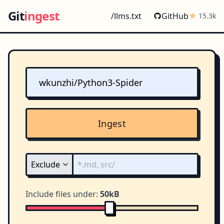
Git
ingest
/llms.txt
GitHub
15.3k
Ingest
Include files under:
50kB