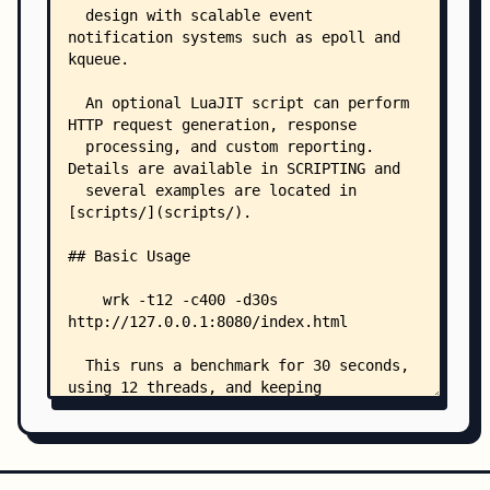
    │   ├── aprintf.c
    │   ├── aprintf.h
    │   ├── atomicvar.h
    │   ├── config.h
    │   ├── http_parser.h
    │   ├── main.h
    │   ├── net.c
    │   ├── net.h
    │   ├── script.c
    │   ├── script.h
    │   ├── ssl.c
    │   ├── ssl.h
    │   ├── stats.c
    │   ├── stats.h
    │   ├── units.c
    │   ├── units.h
    │   ├── wrk.c
    │   ├── wrk.h
    │   ├── wrk.lua
    │   ├── zmalloc.c
    │   └── zmalloc.h
    └── .github/