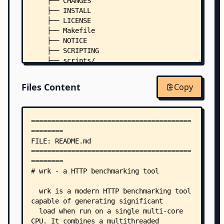
    ├── CHANGES
    ├── INSTALL
    ├── LICENSE
    ├── Makefile
    ├── NOTICE
    ├── SCRIPTING
    ├── scripts/
    │   ├── addr.lua
    │   ├── auth.lua
Files Content
Copy
    │   ├── counter.lua
    │   ├── delay.lua
    │   ├── pipeline.lua
    │   ├── post.lua
    │   ├── report.lua
    │   ├── setup.lua
    │   └── stop.lua
    ├── src/
    │   ├── ae.c
    │   ├── ae.h
    │   ├── ae_epoll.c
    │   ├── ae_evport.c
    │   ├── ae_kqueue.c
    │   ├── ae_select.c