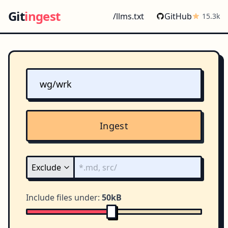
Git
ingest
/llms.txt
GitHub
15.3k
Ingest
Include files under:
50kB