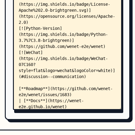
    │   ├── reference.rst
    │   ├── requirements.txt
    │   ├── runtime.md
    │   ├── train.rst
    │   ├── tutorial_aishell.md
    │   ├── tutorial_librispeech.md
    │   └── UIO.md
    ├── examples/
    │   ├── aishell/
    │   │   ├── NST/
    │   │   │   ├── README.md
    │   │   │   ├── path.sh
    │   │   │   ├── run.sh
    │   │   │   ├── run_nst.sh
    │   │   │   ├── conf/
    │   │   │   │   └── train_conformer.yaml
    │   │   │   └── local/
    │   │   │       ├── generate_data_list.py
    │   │   │       ├── generate_filtered_pseudo
    │   │   │       ├── get_wav_labels.py
    │   │   │       └── split_data_list.py
    │   │   ├── paraformer/