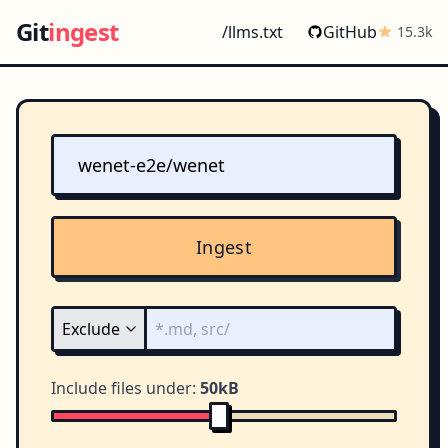
Git
ingest
/llms.txt
GitHub
15.3k
Ingest
Include files under:
50kB