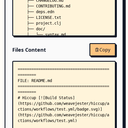
    ├── CHANGELOG.md
    ├── CONTRIBUTING.md
    ├── deps.edn
    ├── LICENSE.txt
    ├── project.clj
    ├── doc/
    │   └── syntax.md
    ├── resources/
    │   └── clj-kondo.exports/
Files Content
Copy
    │       └── hiccup/
    │           └── hiccup/
    │               ├── config.edn
    │               └── hiccup/
    │                   └── hooks.clj
    ├── src/
    │   ├── hiccup/
    │   │   ├── compiler.clj
    │   │   ├── core.clj
    │   │   ├── def.clj
    │   │   ├── element.clj
    │   │   ├── form.clj
    │   │   ├── middleware.clj
    │   │   ├── page.clj