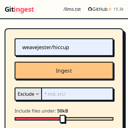
Git
ingest
/llms.txt
GitHub
15.3k
Ingest
Include files under:
50kB