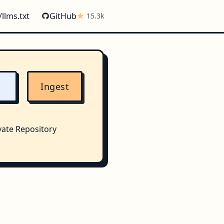
/llms.txt
GitHub
15.3k
Ingest
vate Repository