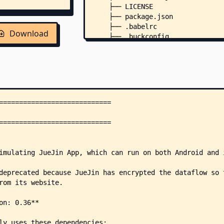
    ├── LICENSE
    ├── package.json
    ├── .babelrc
Download
    ├── .buckconfig
    ├── .flowconfig
    ├── .watchmanconfig
    ├── __tests__/
    │   ├── index.android.js
    │   └── index.ios.js
    ├── android/
    │   ├── gradle.properties
    │   ├── gradlew
    │   ├── gradlew.bat
    │   ├── app/
    │   │   ├── BUCK
    │   │   ├── proguard-rules.p
    │   │   └── src/
    │   │       └── main/
    │   │           ├── AndroidM
    │   │           ├── assets/
    │   │           │   ├── inde
    │   │           │   └── font