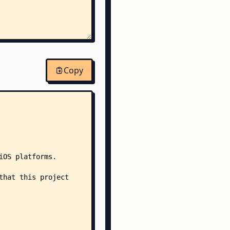
Copy
ro
anifest.xml
x.android.bundle.meta
s/