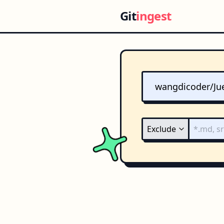
Git
ingest