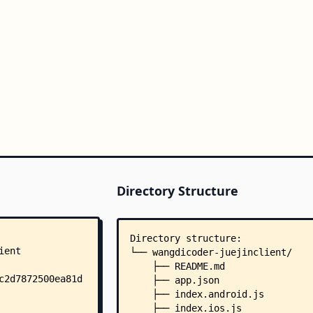
Directory Structure
Directory structure:
└── wangdicoder-juejinclient/
    ├── README.md
    ├── app.json
    ├── index.android.js
    ├── index.ios.js