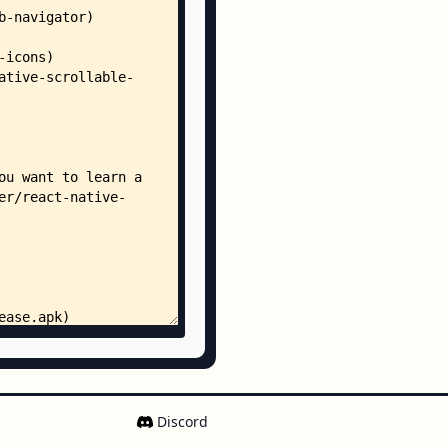
EvilIcons.ttf
Octicons.ttf
Zocial.ttf
juejinclient/
├── MainActivity.java
├── MainApplication.java
├── MyReactPackage.java
└── util/
    ├── SplashScreen.java
    └── SplashScreenModule.java
ut/
launch_screen.xml
es/
color.xml
strings.xml
styles.xml
Discord
er.properties