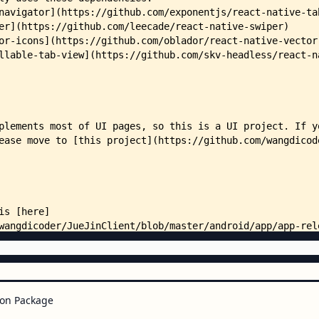
    │   │           │       ├── 
    │   │           │       ├── 
    │   │           │       └── 
    │   │           ├── java/
    │   │           │   └── com/
    │   │           │       └── 
    │   │           │           
    │   │           │           
    │   │           │           
    │   │           │           
    │   │           │           
    │   │           │           
    │   │           └── res/
    │   │               ├── layo
    │   │               │   └── 
    │   │               └── valu
    │   │                   ├── 
    │   │                   ├── 
    │   │                   └── 
    │   ├── gradle/
    │   │   └── wrapper/
on Package
    │   │       └── gradle-wrapp
    │   └── keystores/