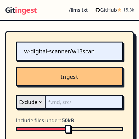
Git
ingest
/llms.txt
GitHub
15.3k
Ingest
Include files under:
50kB