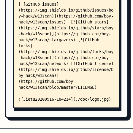
    │   ├── test_urlclean.py
    │   └── test_PerFile/
    │       ├── __init__.py
    │       ├── test_command_php_code.py
    │       ├── test_directory_traversal.py
    │       ├── test_idea.py
    │       ├── test_js_sensitive_content.py
    │       ├── test_shiro.py
    │       ├── test_sqli_bool.py
    │       ├── test_sqli_error.py
    │       └── test_xss.py
    └── W13SCAN/
        ├── __init__.py
        ├── config.py
        ├── reverse.py
        ├── w13scan.py
        ├── api/
        │   └── __init__.py
        ├── certs/
        │   └── __init__.py
        ├── data/
        │   └── __init__.py