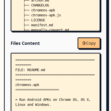
    ├── archon.md
    ├── CHANGELOG
    ├── chromeos-apk
    ├── chromeos-apk.js
    ├── LICENSE
    ├── manifest.md
    ├── manually-convert.md
    ├── multiple-apps.md
    ├── package.json
Files Content
Copy
    ├── .travis.yml
    ├── _template/
    │   ├── app_main.html
    │   ├── manifest.json
    │   └── _locales/
    │       └── en/
    │           └── messages.json
    └── lib/
        └── parseApk.js