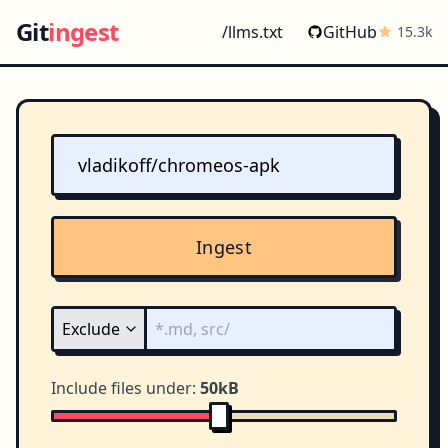
Git
ingest
/llms.txt
GitHub
15.3k
Ingest
Include files under:
50kB