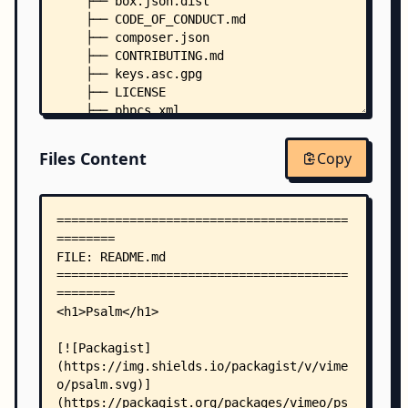
    ├── box.json.dist
    ├── CODE_OF_CONDUCT.md
    ├── composer.json
    ├── CONTRIBUTING.md
    ├── keys.asc.gpg
    ├── LICENSE
    ├── phpcs.xml
    ├── phpunit.xml.dist
    ├── psalm
Files Content
Copy
    ├── psalm-language-server
    ├── psalm-plugin
    ├── psalm-refactor
    ├── psalm-review
    ├── psalm.xml.dist
    ├── psalter
    ├── scoper.inc.php
    ├── .appveyor.yml
    ├── .editorconfig
    ├── assets/
    │   └── psalm-phar/
    │       ├── README.md
    │       ├── composer.json
    │       └── dot-gitignore