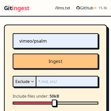
Git
ingest
/llms.txt
GitHub
15.3k
Ingest
Include files under:
50kB