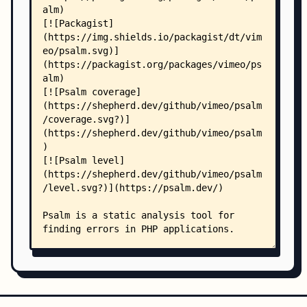
    ├── dictionaries/
    │   ├── ImpureFunctionsList.php
    │   ├── InternalTaintSinkMap.php
    │   ├── ManualPropertyMap.php
    │   ├── PropertyMap.php
    │   └── override/
    │       ├── CallMap_71_delta.php
    │       ├── CallMap_73_delta.php
    │       ├── CallMap_74_delta.php
    │       ├── CallMap_82_delta.php
    │       ├── CallMap_83_delta.php
    │       └── CallMap_84_delta.php
    ├── docs/
    │   ├── README.md
    │   ├── annotating_code/
    │   │   ├── adding_assertions.md
    │   │   ├── assertion_syntax.md
    │   │   ├── supported_annotations.md
    │   │   ├── templated_annotations.md
    │   │   ├── type_variables.md
    │   │   ├── typing_in_psalm.md
    │   │   └── type_syntax/