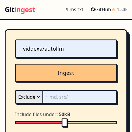
Git
ingest
/llms.txt
GitHub
15.3k
Ingest
Include files under:
50kB