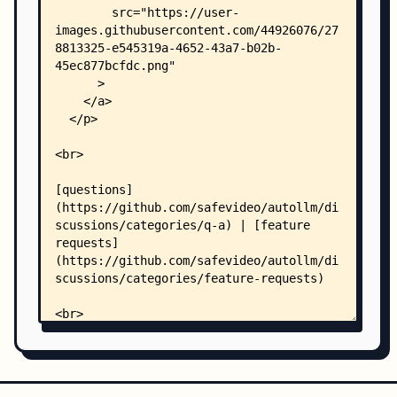
    │   │   ├── docs.py
    │   │   └── utils.py
    │   └── utils/
    │       ├── __init__.py
    │       ├── constants.py
    │       ├── db_utils.py
    │       ├── document_reading.py
    │       ├── env_utils.py
    │       ├── git_utils.py
    │       ├── hash_utils.py
    │       ├── lancedb_vectorstore.py
    │       ├── llm_utils.py
    │       ├── logging.py
    │       ├── markdown_reader.py
    │       ├── pdf_reader.py
    │       ├── templates.py
    │       ├── webpage_reader.py
    │       └── website_reader.py
    ├── examples/
    │   ├── quickstart.ipynb
    │   └── configs/
    │       ├── config.example.yaml