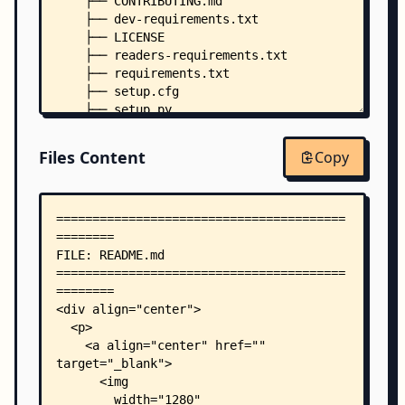
    ├── CONTRIBUTING.md
    ├── dev-requirements.txt
    ├── LICENSE
    ├── readers-requirements.txt
    ├── requirements.txt
    ├── setup.cfg
    ├── setup.py
    ├── .pre-commit-config.yaml
    ├── autollm/
Files Content
Copy
    │   ├── __init__.py
    │   ├── auto/
    │   │   ├── __init__.py
    │   │   ├── embedding.py
    │   │   ├── fastapi_app.py
    │   │   ├── llm.py
    │   │   ├── query_engine.py
    │   │   ├── service_context.py
    │   │   └── vector_store_index.py
    │   ├── callbacks/
    │   │   ├── __init__.py
    │   │   └── cost_calculating.py
    │   ├── serve/
    │   │   ├── __init__.py