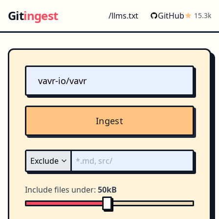
Git
ingest
/llms.txt
GitHub
15.3k
Ingest
Include files under:
50kB