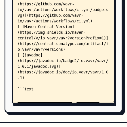
    │   │   │               ├── PartialFunction.
    │   │   │               ├── Predicates.java
    │   │   │               ├── collection/
    │   │   │               │   ├── AbstractIter
    │   │   │               │   ├── AbstractMult
    │   │   │               │   ├── AbstractQueu
    │   │   │               │   ├── BitMappedTri
    │   │   │               │   ├── BitSet.java
    │   │   │               │   ├── Collections.
    │   │   │               │   ├── Comparators.
    │   │   │               │   ├── Foldable.jav
    │   │   │               │   ├── HashArrayMap
    │   │   │               │   ├── HashMap.java
    │   │   │               │   ├── HashMultimap
    │   │   │               │   ├── HashSet.java
    │   │   │               │   ├── IndexedSeq.j
    │   │   │               │   ├── JavaConverte
    │   │   │               │   ├── LinearSeq.ja
    │   │   │               │   ├── LinkedHashMa
    │   │   │               │   ├── LinkedHashMu
    │   │   │               │   ├── LinkedHashSe
    │   │   │               │   ├── Map.java