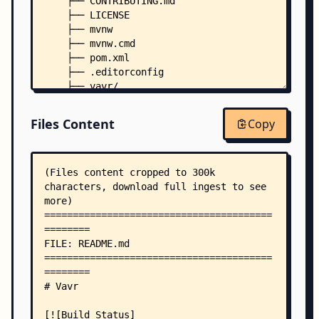
    ├── CONTRIBUTING.md
    ├── LICENSE
    ├── mvnw
    ├── mvnw.cmd
    ├── pom.xml
    ├── .editorconfig
    ├── vavr/
    │   ├── pom.xml
    │   ├── src/
Files Content
Copy
    │   │   ├── main/
    │   │   │   └── java/
    │   │   │       ├── module-info.java
    │   │   │       └── io/
    │   │   │           └── vavr/
    │   │   │               ├── $.java
    │   │   │               ├── CheckedConsumer.
    │   │   │               ├── CheckedPredicate
    │   │   │               ├── CheckedRunnable.
    │   │   │               ├── Lazy.java
    │   │   │               ├── MatchError.java
    │   │   │               ├── Memoized.java
    │   │   │               ├── NotImplementedEr
    │   │   │               ├── package-info.jav