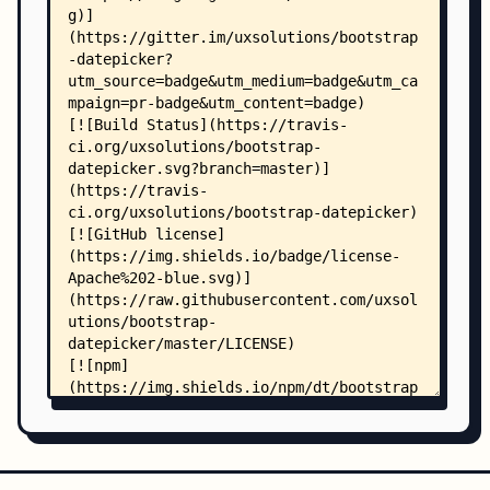
    │   └── _screenshots/
    │       ├── demo_head.html
    │       ├── markup_component.html
    │       ├── markup_daterange.html
    │       ├── markup_inline.html
    │       ├── markup_input.html
    │       ├── option_calendarweeks.html
    │       ├── option_clearbtn.html
    │       ├── option_daysofweekdisabled.html
    │       ├── option_enddate.html
    │       ├── option_language.html
    │       ├── option_multidate.html
    │       ├── option_showweekdays.html
    │       ├── option_startdate.html
    │       ├── option_todaybtn.html
    │       ├── option_todayhighlight.html
    │       ├── option_weekstart.html
    │       └── assets/
    │           ├── common.css
    │           └── common.js
    ├── grunt/
    │   └── .jshintrc