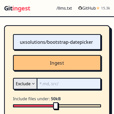
Git
ingest
/llms.txt
GitHub
15.3k
Ingest
Include files under:
50kB