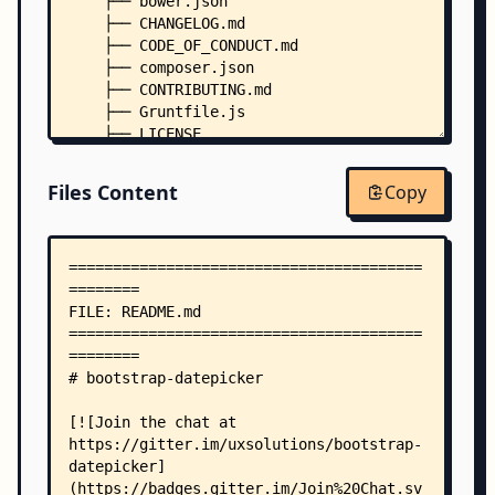
    ├── bower.json
    ├── CHANGELOG.md
    ├── CODE_OF_CONDUCT.md
    ├── composer.json
    ├── CONTRIBUTING.md
    ├── Gruntfile.js
    ├── LICENSE
    ├── package.json
    ├── .editorconfig
Files Content
Copy
    ├── docs/
    │   ├── README.md
    │   ├── conf.py
    │   ├── events.rst
    │   ├── i18n.rst
    │   ├── index.rst
    │   ├── keyboard.rst
    │   ├── make.bat
    │   ├── Makefile
    │   ├── markup.rst
    │   ├── methods.rst
    │   ├── options.rst
    │   ├── requirements.txt
    │   ├── screenshots.js