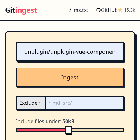
Git
ingest
/llms.txt
GitHub
15.3k
Ingest
Include files under:
50kB