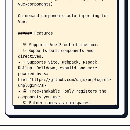
    │               ├── component-c.vue
    │               ├── ComponentA.vue
    │               ├── ComponentAsync.vue
    │               ├── ComponentB.vue
    │               ├── ComponentD.vue
    │               ├── MarkdownA.md
    │               ├── MarkdownB.md
    │               ├── Recursive.vue
    │               ├── book/
    │               │   └── index.vue
    │               ├── collapse/
    │               │   └── collapseFolder/
    │               │       ├── CollapseFolderAn
    │               │       └── FolderAndCompone
    │               ├── global/
    │               │   └── avatar.vue
    │               ├── kebab-case/
    │               │   ├── KebabCaseFile.vue
    │               │   └── kebab-case-collapse/
    │               │       └── KebabCaseCollaps
    │               └── ui/
    │                   ├── button.vue