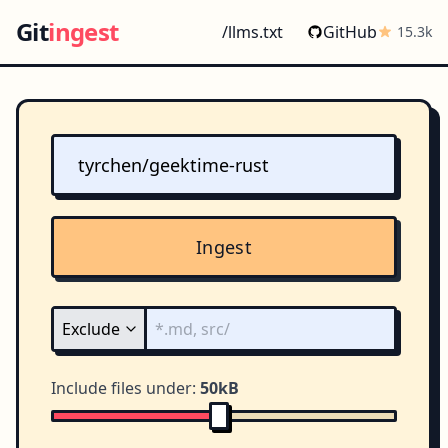
Git
ingest
/llms.txt
GitHub
15.3k
Ingest
Include files under:
50kB