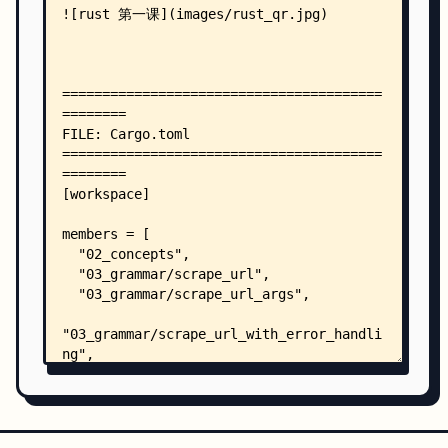
    │   │   └── src/
    │   │       ├── event.rs
    │   │       ├── fib.rs
    │   │       └── lib.rs
    │   ├── scrape_url/
    │   │   ├── Cargo.toml
    │   │   └── src/
    │   │       └── main.rs
    │   ├── scrape_url_args/
    │   │   ├── Cargo.toml
    │   │   └── src/
    │   │       └── main.rs
    │   └── scrape_url_with_error_handling/
    │       ├── Cargo.toml
    │       └── src/
    │           └── main.rs
    ├── 04_httpie/
    │   ├── Cargo.toml
    │   ├── examples/
    │   │   ├── cli.rs
    │   │   ├── cli_get.rs
    │   │   └── cli_verify.rs