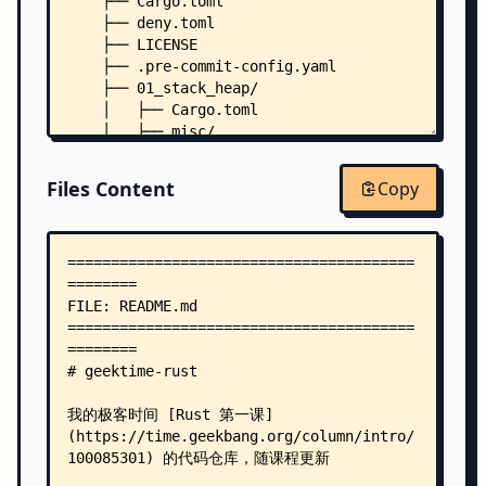
    ├── Cargo.toml
    ├── deny.toml
    ├── LICENSE
    ├── .pre-commit-config.yaml
    ├── 01_stack_heap/
    │   ├── Cargo.toml
    │   ├── misc/
    │   │   └── varargs.c
    │   └── src/
Files Content
Copy
    │       ├── error.rs
    │       ├── pointer.rs
    │       └── string.rs
    ├── 02_concepts/
    │   ├── Cargo.toml
    │   ├── misc/
    │   │   ├── crash.c
    │   │   ├── type.c
    │   │   └── type.py
    │   └── src/
    │       └── shape.rs
    ├── 03_grammar/
    │   ├── concepts/
    │   │   ├── Cargo.toml