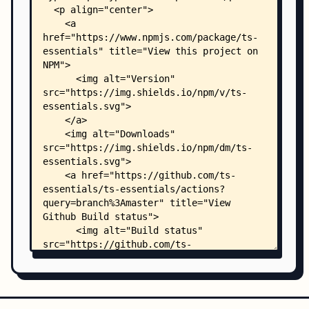
    │   ├── non-undefinable.ts
    │   ├── test-const.ts
    │   ├── test-types.ts
    │   ├── ts-version.ts
    │   ├── union-to-tuple.ts
    │   ├── any-array/
    │   │   ├── README.md
    │   │   └── index.ts
    │   ├── any-function/
    │   │   ├── README.md
    │   │   └── index.ts
    │   ├── any-non-empty-array/
    │   │   ├── README.md
    │   │   ├── index.test.ts
    │   │   └── index.ts
    │   ├── array-or-single/
    │   │   ├── README.md
    │   │   ├── index.test.ts
    │   │   └── index.ts
    │   ├── async-or-sync/
    │   │   ├── README.md
    │   │   └── index.ts