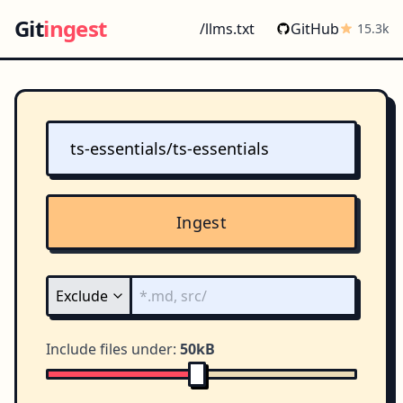
Git
ingest
/llms.txt
GitHub
15.3k
Ingest
Include files under:
50kB