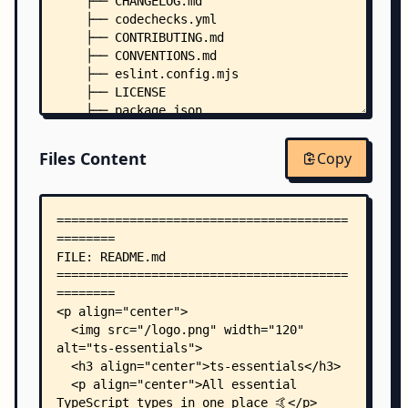
    ├── CHANGELOG.md
    ├── codechecks.yml
    ├── CONTRIBUTING.md
    ├── CONVENTIONS.md
    ├── eslint.config.mjs
    ├── LICENSE
    ├── package.json
    ├── tsconfig.json
    ├── tsconfig.prod.json
Files Content
Copy
    ├── tsconfig.test.json
    ├── .editorconfig
    ├── .nvmrc
    ├── .prettierignore
    ├── .prettierrc
    ├── lib/
    │   ├── any-record.ts
    │   ├── are-non-distributive-equal.ts
    │   ├── deep-modify.ts
    │   ├── has-parsable-path.ts
    │   ├── index.ts
    │   ├── is-equal-considering-writability.ts
    │   ├── is-fully-writable.ts
    │   ├── non-recursive-type.ts