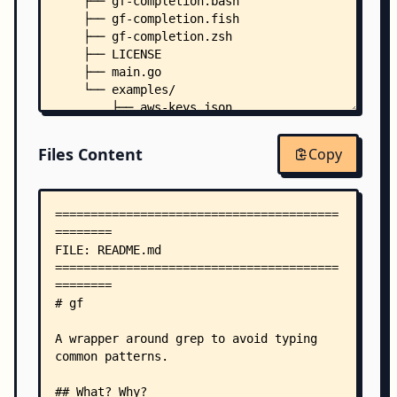
    ├── gf-completion.bash
    ├── gf-completion.fish
    ├── gf-completion.zsh
    ├── LICENSE
    ├── main.go
    └── examples/
        ├── aws-keys.json
        ├── base64.json
        ├── cors.json
Files Content
Copy
        ├── debug-pages.json
        ├── firebase.json
        ├── fw.json
        ├── go-functions.json
        ├── http-auth.json
        ├── ip.json
        ├── json-sec.json
        ├── meg-headers.json
        ├── php-curl.json
        ├── php-errors.json
        ├── php-serialized.json
        ├── php-sinks.json
        ├── php-sources.json
        ├── s3-buckets.json