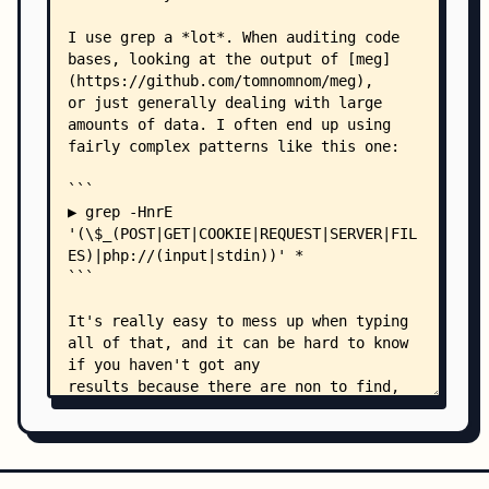
        ├── sec.json
        ├── servers.json
        ├── strings.json
        ├── takeovers.json
        ├── upload-fields.json
        └── urls.json