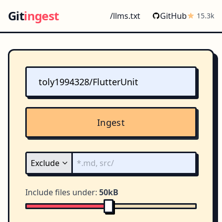
Git
ingest
/llms.txt
GitHub
15.3k
Ingest
Include files under:
50kB