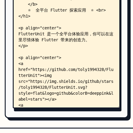
    │   │       │   │       └── toly1994/
    │   │       │   │           └── flutter_unit
    │   │       │   │               └── MainActi
    │   │       │   └── res/
    │   │       │       ├── drawable/
    │   │       │       │   └── launch_backgroun
    │   │       │       ├── drawable-v21/
    │   │       │       │   └── launch_backgroun
    │   │       │       ├── values/
    │   │       │       │   └── styles.xml
    │   │       │       └── values-night/
    │   │       │           └── styles.xml
    │   │       └── profile/
    │   │           └── AndroidManifest.xml
    │   └── gradle/
    │       └── wrapper/
    │           └── gradle-wrapper.properties
    ├── assets/
    │   ├── version.json
    │   ├── data/
    │   │   ├── gallery_info.json
    │   │   └── packages/