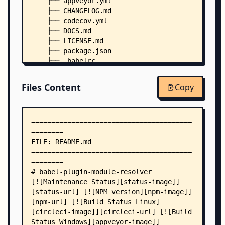
    ├── appveyor.yml
    ├── CHANGELOG.md
    ├── codecov.yml
    ├── DOCS.md
    ├── LICENSE.md
    ├── package.json
    ├── .babelrc
    ├── .editorconfig
    ├── .eslintrc.js
Files Content
Copy
    ├── .prettierrc.yml
    ├── src/
    │   ├── index.js
    │   ├── log.js
    │   ├── mapPath.js
    │   ├── mapToRelative.js
    │   ├── normalizeOptions.js
    │   ├── resolvePath.js
    │   ├── utils.js
    │   └── transformers/
    │       ├── call.js
    │       └── import.js
    ├── test/
    │   ├── call.test.js