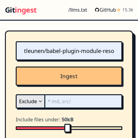
Git
ingest
/llms.txt
GitHub
15.3k
Ingest
Include files under:
50kB