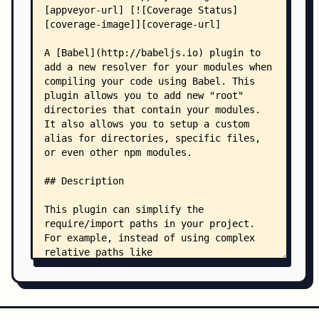
    │   ├── custom-call.test.js
    │   ├── dynamicImport.test.js
    │   ├── import.test.js
    │   ├── index.test.js
    │   ├── mapToRelative.test.js
    │   ├── normalizeOptions.test.js
    │   ├── .eslintrc.js
    │   └── testproject/
    │       ├── example-file.js
    │       ├── package.json
    │       ├── .babelrc
    │       ├── src/
    │       │   ├── app.js
    │       │   ├── constants.js
    │       │   ├── es6module.es6
    │       │   ├── nodemodule.mjs
    │       │   ├── text.txt
    │       │   ├── actions/
    │       │   │   └── something.js
    │       │   ├── components/
    │       │   │   ├── App.js
    │       │   │   ├── index.js