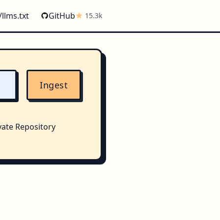
/llms.txt
GitHub
15.3k
Ingest
vate Repository