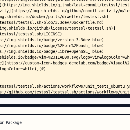
    │   ├── 00_testssl_help.t
    │   ├── 01_testssl_banner.t
    │   ├── 02_clientsim_txt_par
    │   ├── 03_debug.t.DISABLED
    │   ├── 03_syntax_check.t
    │   ├── 05_ca_hashes_up_to_d
    │   ├── 10_baseline_ipv4_htt
    │   ├── 11_baseline_ipv6_htt
    │   ├── 12_diff_opensslversi
    │   ├── 21_baseline_starttls
    │   ├── 23_client_simulation
    │   ├── 31_isJSON_valid.t
    │   ├── 32_isHTML_valid.t
    │   ├── 33_isJSON_severityle
    │   ├── 51_badssl.com.t
    │   ├── 52_ocsp_revoked.t
    │   ├── 53_hsts_preload.t
    │   ├── 59_hpkp.t.tmpDISABLE
    │   ├── 61_diff_testsslsh.t
    │   └── baseline_data/
    │       └── default_testssl.
on Package
    ├── utils/
    │   ├── 00_unittest_baseline