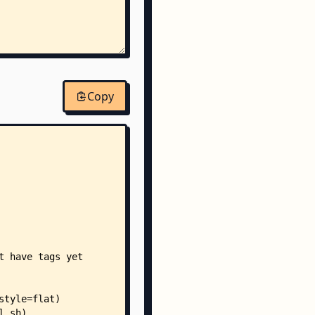
Copy
resharked.md