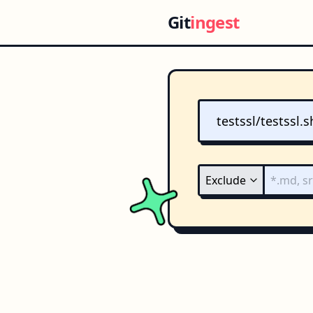
Git
ingest