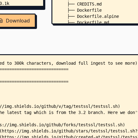
    ├── CREDITS.md
    ├── Dockerfile
    ├── Dockerfile.alpine
Download
    ├── Dockerfile.md
    ├── FAQ.md
    ├── LICENSE
    ├── SECURITY.md
    ├── .dockerignore
    ├── .editorconfig
    ├── doc/
    │   ├── Makefile
    │   └── template.html
    ├── etc/
    │   ├── README.md
    │   ├── client-simulation.wi
    │   ├── curves-mapping.txt
    │   ├── curves.txt
    │   ├── DST Root CA X3.txt
    │   ├── openssl.cnf
    │   └── SSLSocketClient.java
    ├── t/
    │   ├── Readme.md