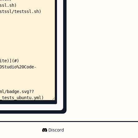
sable.t
ate.t
p.t
p.t.DISABLED
ons.t
.t
.t
vel_valid.t
D
csvfile
Discord
.sh