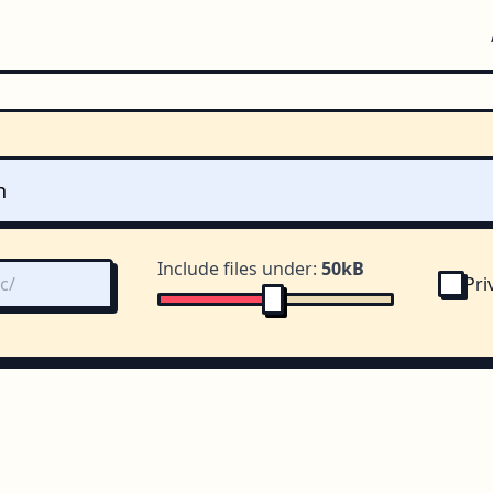
Include files under:
50kB
Pri