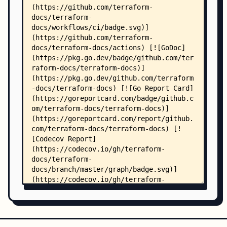
    │   │   ├── completion.go
    │   │   ├── bash/
    │   │   │   └── bash.go
    │   │   ├── fish/
    │   │   │   └── fish.go
    │   │   └── zsh/
    │   │       └── zsh.go
    │   ├── json/
    │   │   └── json.go
    │   ├── markdown/
    │   │   ├── markdown.go
    │   │   ├── document/
    │   │   │   └── document.go
    │   │   └── table/
    │   │       └── table.go
    │   ├── pretty/
    │   │   └── pretty.go
    │   ├── tfvars/
    │   │   ├── tfvars.go
    │   │   ├── hcl/
    │   │   │   └── hcl.go
    │   │   └── json/