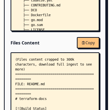
    ├── codecov.yml
    ├── CONTRIBUTING.md
    ├── DCO
    ├── Dockerfile
    ├── go.mod
    ├── go.sum
    ├── LICENSE
    ├── main.go
    ├── Makefile
Files Content
Copy
    ├── netlify.toml
    ├── .editorconfig
    ├── .golangci.yml
    ├── .goreleaser.yml
    ├── .pre-commit-hooks.yaml
    ├── cmd/
    │   ├── root.go
    │   ├── asciidoc/
    │   │   ├── asciidoc.go
    │   │   ├── document/
    │   │   │   └── document.go
    │   │   └── table/
    │   │       └── table.go
    │   ├── completion/