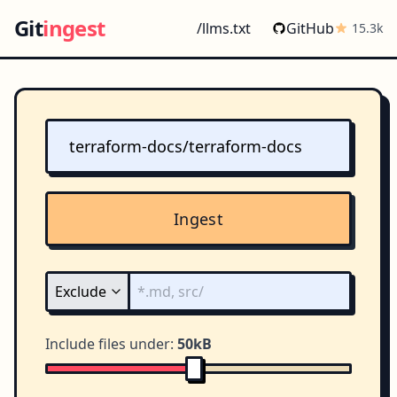
Git
ingest
/llms.txt
GitHub
15.3k
Ingest
Include files under:
50kB