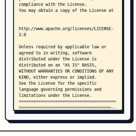
    │   │   └── export_test.py
    │   └── text_embeddings_v2/
    │       ├── BUILD
    │       ├── export_test_v2.py
    │       └── export_v2.py
    ├── tensorflow_hub/
    │   ├── __init__.py
    │   ├── BUILD
    │   ├── compressed_module_resolver.py
    │   ├── compressed_module_resolver_test.py
    │   ├── config.py
    │   ├── e2e_test.py
    │   ├── feature_column_v2.py
    │   ├── feature_column_v2_test.py
    │   ├── file_utils.py
    │   ├── file_utils_test.py
    │   ├── image_module_info.proto
    │   ├── keras_layer.py
    │   ├── keras_layer_test.py
    │   ├── LICENSE
    │   ├── meta_graph_lib.py
    │   ├── module_attachment.proto