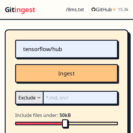
Git
ingest
/llms.txt
GitHub
15.3k
Ingest
Include files under:
50kB