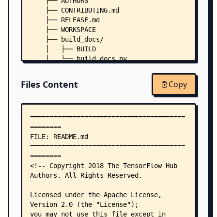
    ├── AUTHORS
    ├── CONTRIBUTING.md
    ├── RELEASE.md
    ├── WORKSPACE
    ├── build_docs/
    │   ├── BUILD
    │   └── build_docs.py
    ├── docs/
    │   └── README.md
Files Content
Copy
    ├── examples/
    │   ├── README.md
    │   ├── colab/
    │   │   └── README.md
    │   ├── half_plus_two/
    │   │   ├── BUILD
    │   │   ├── export.py
    │   │   └── half_plus_two_test.py
    │   ├── image_retraining/
    │   │   ├── README.md
    │   │   └── BUILD
    │   ├── text_embeddings/
    │   │   ├── BUILD
    │   │   ├── export.py