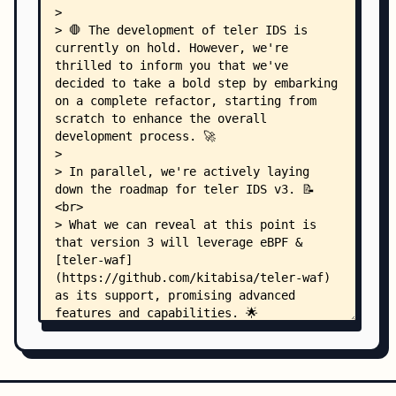
    │   │   ├── slack.go
    │   │   ├── telegram.go
    │   │   ├── utils.go
    │   │   └── template/
    │   │       └── telegram.tmpl
    │   ├── event/
    │   │   ├── event.go
    │   │   ├── server.go
    │   │   ├── vars.go
    │   │   └── www/
    │   │       ├── index.html
    │   │       ├── script.js
    │   │       ├── signatures.json
    │   │       └── style.css
    │   └── runner/
    │       ├── banner.go
    │       ├── cache.go
    │       ├── connection.go
    │       ├── endpoints.go
    │       ├── logs.go
    │       ├── metrics.go
    │       ├── options.go