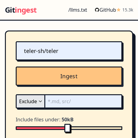
Git
ingest
/llms.txt
GitHub
15.3k
Ingest
Include files under:
50kB