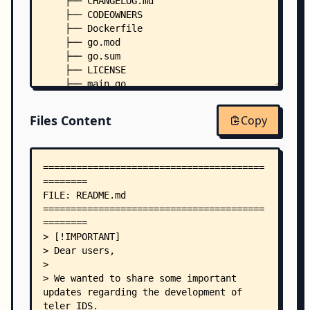
    ├── CHANGELOG.md
    ├── CODEOWNERS
    ├── Dockerfile
    ├── go.mod
    ├── go.sum
    ├── LICENSE
    ├── main.go
    ├── Makefile
    ├── NOTICE
Files Content
Copy
    ├── teler.example.yaml
    ├── teler.fail2ban-filter.example.conf
    ├── teler.fail2ban-jail.example.conf
    ├── .all-contributorsrc
    ├── .goreleaser.yml
    ├── .semgrepignore
    ├── common/
    │   ├── options.go
    │   └── vars.go
    ├── internal/
    │   ├── alert/
    │   │   ├── alert.go
    │   │   ├── discord.go
    │   │   ├── mattermost.go