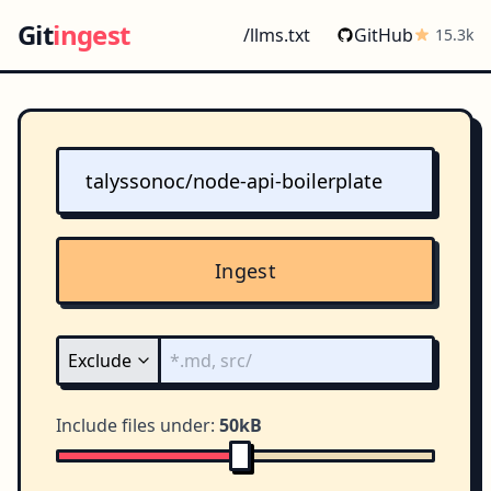
Git
ingest
/llms.txt
GitHub
15.3k
Ingest
Include files under:
50kB