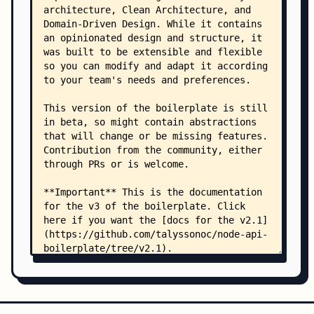
    │   └── Dockerfile.dev
    └── src/
        ├── config.ts
        ├── container.ts
        ├── context.ts
        ├── index.ts
        ├── __tests__/
        │   ├── setup.ts
        │   └── TestControls.ts
        ├── _boot/
        │   ├── appModules.ts
        │   ├── database.ts
        │   ├── index.ts
        │   ├── pubSub.ts
        │   ├── repl.ts
        │   ├── server.ts
        │   └── swagger.ts
        ├── _lib/
        │   ├── Application.ts
        │   ├── Context.ts
        │   ├── CQRS.d.ts
        │   ├── DDD.d.ts