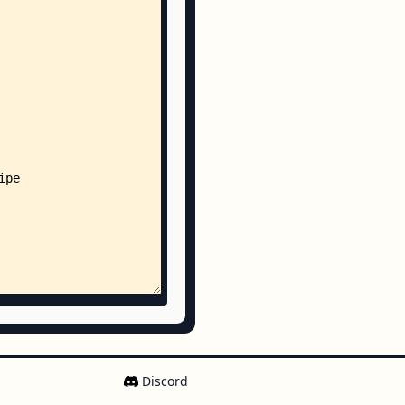
.php
hp
rface.php
Discord