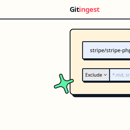
Git
ingest