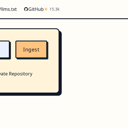
/llms.txt
GitHub
15.3k
Ingest
vate Repository