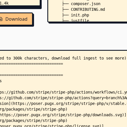
    ├── composer.json
    ├── CONTRIBUTING.md
    ├── init.php
Download
    ├── justfile
    ├── LICENSE
    ├── Makefile
    ├── OPENAPI_VERSION
    ├── phpdoc.dist.xml
    ├── phpstan-baseline.neon
    ├── phpstan.neon.dist
    ├── phpunit.no_autoload.xml
    ├── phpunit.xml
    ├── update_certs.php
    ├── VERSION
    ├── .editorconfig
    ├── .php-cs-fixer.php
    ├── examples/
    │   ├── README.md
    │   ├── EventNotificationWeb
    │   ├── ExampleTemplate.php
    │   ├── IteratorExample.php
    │   ├── MeterEventStream.php