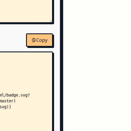
Copy
hookHandler.php