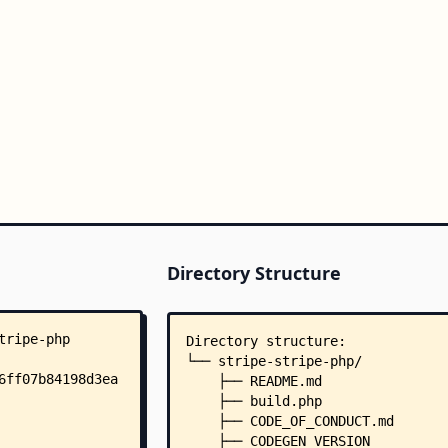
Directory Structure
Directory structure:
└── stripe-stripe-php/
    ├── README.md
    ├── build.php
    ├── CODE_OF_CONDUCT.md
    ├── CODEGEN_VERSION