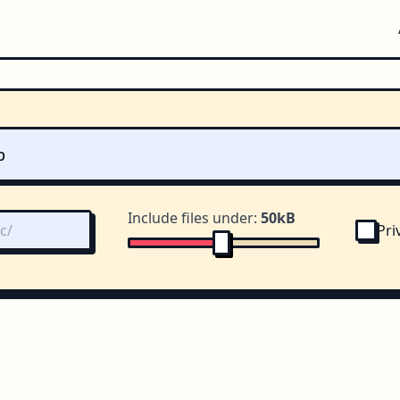
Include files under:
50kB
Pri