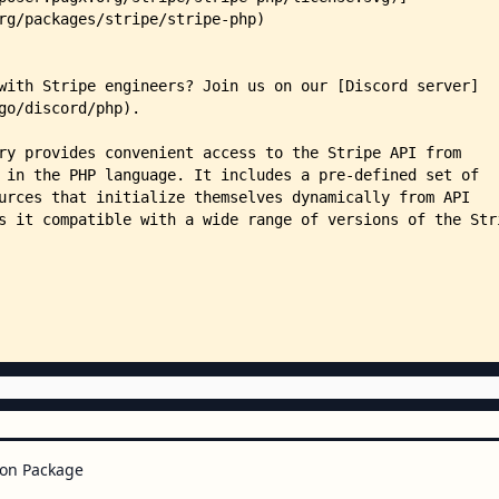
    │   └── oauth.php
    ├── lib/
    │   ├── Account.php
    │   ├── AccountLink.php
    │   ├── AccountSession.php
    │   ├── ApiRequestor.php
    │   ├── ApiResource.php
    │   ├── ApiResponse.php
    │   ├── ApplePayDomain.php
    │   ├── Application.php
    │   ├── ApplicationFee.php
    │   ├── ApplicationFeeRefund
    │   ├── Balance.php
    │   ├── BalanceSettings.php
    │   ├── BalanceTransaction.p
    │   ├── BankAccount.php
    │   ├── BaseStripeClient.php
    │   ├── BaseStripeClientInte
    │   ├── Capability.php
    │   ├── Card.php
    │   ├── CashBalance.php
on Package
    │   ├── Charge.php
    │   ├── Collection.php