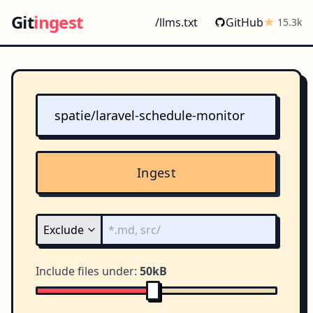
Git
ingest
/llms.txt
GitHub
15.3k
Ingest
Include files under:
50kB