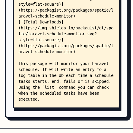
    │           ├── ready-for-monitoring-tasks.b
    │           ├── task.blade.php
    │           ├── title.blade.php
    │           └── unnamed-tasks.blade.php
    ├── src/
    │   ├── ScheduleMonitorServiceProvider.php
    │   ├── Commands/
    │   │   ├── ListCommand.php
    │   │   ├── SyncCommand.php
    │   │   └── VerifyCommand.php
    │   ├── EventHandlers/
    │   │   ├── BackgroundCommandListener.php
    │   │   └── ScheduledTaskEventSubscriber.php
    │   ├── Events/
    │   │   └── OhDearPingFailed.php
    │   ├── Exceptions/
    │   │   └── InvalidClassException.php
    │   ├── Jobs/
    │   │   └── PingOhDearJob.php
    │   ├── Models/
    │   │   ├── MonitoredScheduledTask.php
    │   │   └── MonitoredScheduledTaskLogItem.ph