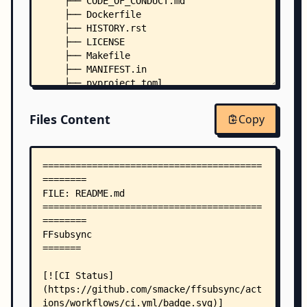
    ├── CODE_OF_CONDUCT.md
    ├── Dockerfile
    ├── HISTORY.rst
    ├── LICENSE
    ├── Makefile
    ├── MANIFEST.in
    ├── pyproject.toml
    ├── pytest.ini
    ├── requirements-dev.txt
Files Content
Copy
    ├── requirements.txt
    ├── setup.cfg
    ├── setup.py
    ├── .coveragerc
    ├── .dockerignore
    ├── .readthedocs.yml
    ├── .travis.yml
    ├── docs/
    │   ├── advanced.rst
    │   ├── browser.rst
    │   ├── cli.rst
    │   ├── conf.py
    │   ├── encoding.rst
    │   ├── how_it_works.rst