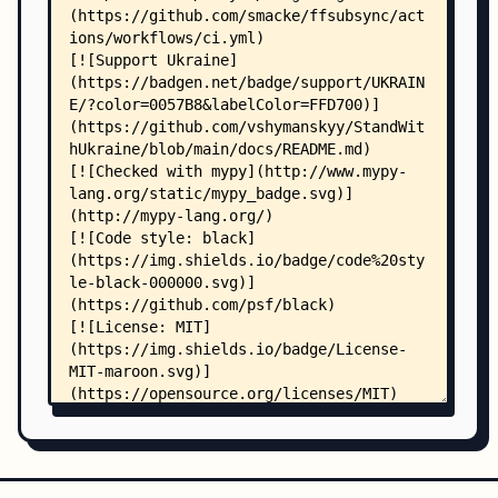
    │   ├── index.rst
    │   ├── installation.rst
    │   ├── library.rst
    │   ├── make.bat
    │   ├── Makefile
    │   ├── reference_types.rst
    │   ├── requirements-docs.txt
    │   ├── usage.rst
    │   ├── _static/
    │   │   └── .keep
    │   └── _templates/
    │       └── .keep
    ├── ffsubsync/
    │   ├── __init__.py
    │   ├── _version.py
    │   ├── aligners.py
    │   ├── constants.py
    │   ├── ffmpeg_utils.py
    │   ├── ffsubsync.py
    │   ├── ffsubsync_gui.py
    │   ├── file_utils.py
    │   ├── generic_subtitles.py