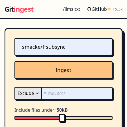
Git
ingest
/llms.txt
GitHub
15.3k
Ingest
Include files under:
50kB