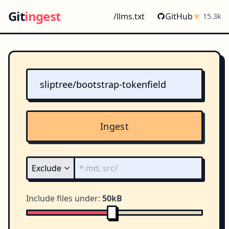
Git
ingest
/llms.txt
GitHub
15.3k
Ingest
Include files under:
50kB