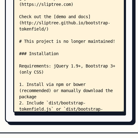
        ├── README.md
        ├── setup.js
        ├── test.tokenfield.1.unit.js
        ├── test.tokenfield.2.integration.js
        └── helpers/
            └── jsdom-patch.js