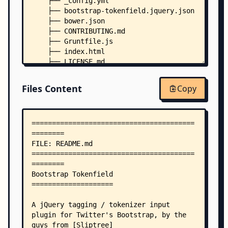
    ├── _config.yml
    ├── bootstrap-tokenfield.jquery.json
    ├── bower.json
    ├── CONTRIBUTING.md
    ├── Gruntfile.js
    ├── index.html
    ├── LICENSE.md
    ├── package.json
    ├── .npmignore
Files Content
Copy
    ├── .travis.yml
    ├── docs-assets/
    │   ├── css/
    │   │   └── pygments-manni.css
    │   └── js/
    │       ├── affix.js
    │       ├── docs.js
    │       └── scrollspy.js
    ├── js/
    │   └── bootstrap-tokenfield.js
    ├── less/
    │   ├── bootstrap-tokenfield.less
    │   └── tokenfield-typeahead.less
    └── test/