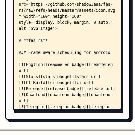
    │   ├── README_EN.md -> README_EN.md
    │   └── vtools/
    │       ├── gen_json.sh
    │       ├── init_vtools.sh
    │       └── powercfg.sh
    ├── src/
    │   ├── file_handler.rs
    │   ├── main.rs
    │   ├── misc.rs
    │   ├── cpu_common/
    │   │   ├── cpu_info.rs
    │   │   ├── extra_policy.rs
    │   │   ├── mod.rs
    │   │   └── process_monitor.rs
    │   └── framework/
    │       ├── error.rs
    │       ├── mod.rs
    │       ├── pid_utils.rs
    │       ├── prelude.rs
    │       ├── config/
    │       │   ├── inner.rs
    │       │   ├── merge.rs