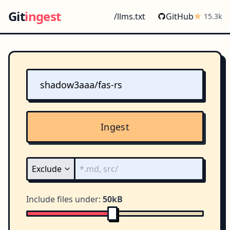
Git
ingest
/llms.txt
GitHub
15.3k
Ingest
Include files under:
50kB