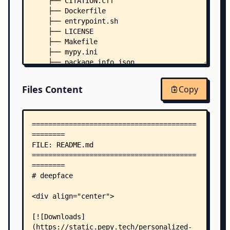
    ├── CITATION.cff
    ├── Dockerfile
    ├── entrypoint.sh
    ├── LICENSE
    ├── Makefile
    ├── mypy.ini
    ├── package_info.json
    ├── requirements-dev.txt
    ├── requirements.txt
Files Content
Copy
    ├── requirements_additional.txt
    ├── requirements_local
    ├── setup.py
    ├── .pylintrc
    ├── benchmarks/
    │   ├── README.md
    │   └── Perform-Experiments.ipynb
    ├── boosted/
    │   └── Perform-Boosting-Experiments-XGBoost
    ├── deepface/
    │   ├── __init__.py
    │   ├── DeepFace.py
    │   ├── api/
    │   │   ├── __init__.py