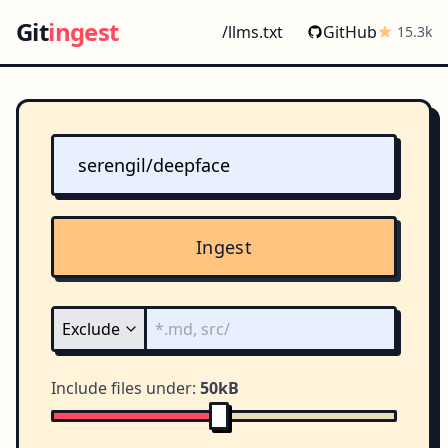
Git
ingest
/llms.txt
GitHub
15.3k
Ingest
Include files under:
50kB