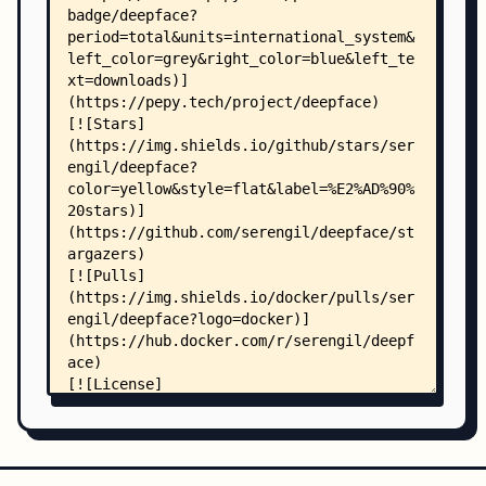
    │   │   ├── .env.example
    │   │   ├── postman/
    │   │   │   └── deepface-api.postman_collect
    │   │   └── src/
    │   │       ├── __init__.py
    │   │       ├── app.py
    │   │       ├── dependencies/
    │   │       │   ├── __init__.py
    │   │       │   ├── container.py
    │   │       │   └── variables.py
    │   │       └── modules/
    │   │           ├── __init__.py
    │   │           ├── auth/
    │   │           │   ├── __init__.py
    │   │           │   └── service.py
    │   │           └── core/
    │   │               ├── __init__.py
    │   │               ├── routes.py
    │   │               └── service.py
    │   ├── commons/
    │   │   ├── __init__.py
    │   │   ├── constant.py