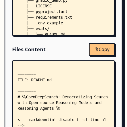
    ├── gradio_demo.py
    ├── LICENSE
    ├── pyproject.toml
    ├── requirements.txt
    ├── .env.example
    ├── evals/
    │   ├── README.md
    │   ├── autograde_df.py
    │   ├── eval_gpt_web.py
Files Content
Copy
    │   ├── eval_tasks.py
    │   ├── gpt_web_extract.py
    │   └── grader_prompts.py
    ├── src/
    │   └── opendeepsearch/
    │       ├── __init__.py
    │       ├── ods_agent.py
    │       ├── ods_tool.py
    │       ├── prompts.py
    │       ├── wolfram_tool.py
    │       ├── context_building/
    │       │   ├── build_context.py
    │       │   └── process_sources_pro.py
    │       ├── context_scraping/