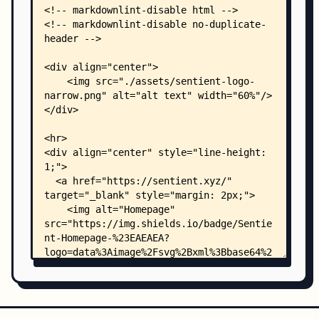
    │       │   ├── basic_web_scraper.py
    │       │   ├── crawl4ai_scraper.py
    │       │   ├── extraction_result.py
    │       │   ├── fast_scraper.py
    │       │   ├── strategy_factory.py
    │       │   └── utils.py
    │       ├── ranking_models/
    │       │   ├── README.md
    │       │   ├── base_reranker.py
    │       │   ├── chunker.py
    │       │   ├── infinity_rerank.py
    │       │   └── jina_reranker.py
    │       └── serp_search/
    │           └── serp_search.py
    └── tests/
        └── __init__.py