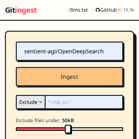
Git
ingest
/llms.txt
GitHub
15.3k
Ingest
Include files under:
50kB