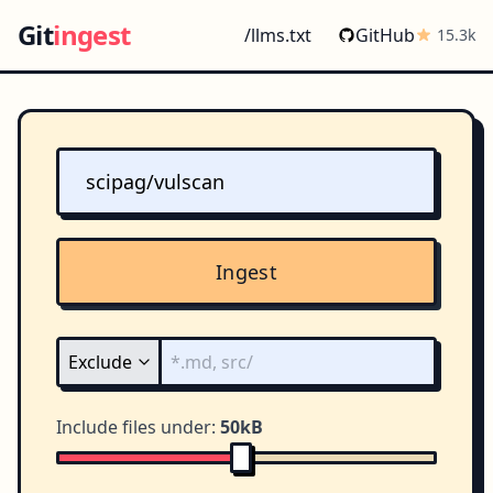
Git
ingest
/llms.txt
GitHub
15.3k
Ingest
Include files under:
50kB