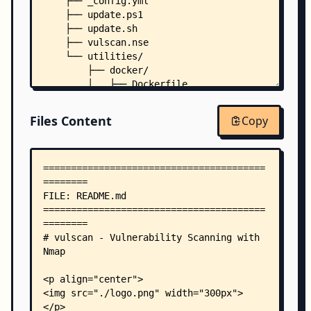
    ├── _config.yml
    ├── update.ps1
    ├── update.sh
    ├── vulscan.nse
    └── utilities/
        ├── docker/
        │   ├── Dockerfile
        │   └── Dockerfile_README.md
        └── updater/
Files Content
Copy
            └── updateFiles.sh