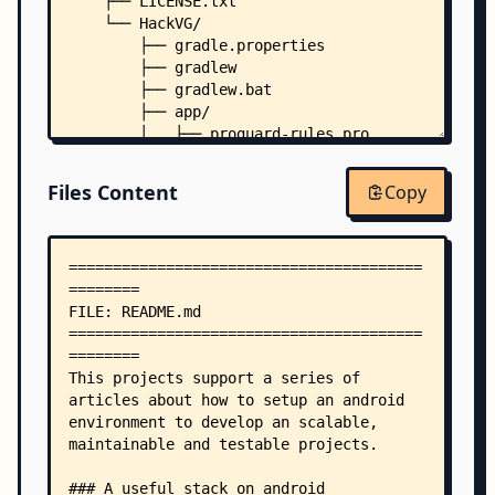
    ├── LICENSE.txt
    └── HackVG/
        ├── gradle.properties
        ├── gradlew
        ├── gradlew.bat
        ├── app/
        │   ├── proguard-rules.pro
        │   └── src/
        │       ├── androidTest/
Files Content
Copy
        │       │   └── java/
        │       │       └── com.hackvg.android.t
        │       │           └── views.activities
        │       │               └── MoviesActivi
        │       └── main/
        │           ├── AndroidManifest.xml
        │           ├── java/
        │           │   └── com/
        │           │       └── hackvg/
        │           │           └── android/
        │           │               ├── MoviesAp
        │           │               ├── di/
        │           │               │   ├── comp
        │           │               │   │   ├── 