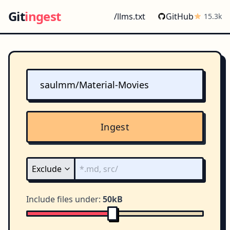
Git
ingest
/llms.txt
GitHub
15.3k
Ingest
Include files under:
50kB