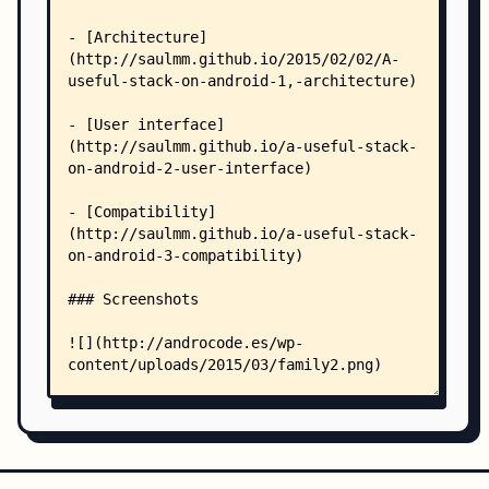
        │           │               │   │   ├── 
        │           │               │   │   └── 
        │           │               │   ├── modu
        │           │               │   │   ├── 
        │           │               │   │   ├── 
        │           │               │   │   ├── 
        │           │               │   │   ├── 
        │           │               │   │   └── 
        │           │               │   └── scop
        │           │               │       └── 
        │           │               ├── mvp/
        │           │               │   ├── pres
        │           │               │   │   ├── 
        │           │               │   │   ├── 
        │           │               │   │   └── 
        │           │               │   └── view
        │           │               │       ├── 
        │           │               │       ├── 
        │           │               │       └── 
        │           │               ├── provider
        │           │               │   ├── DbCo
        │           │               │   ├── DbHe