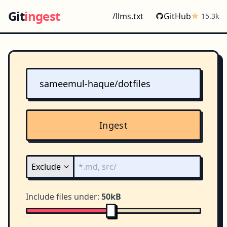
Git
ingest
/llms.txt
GitHub
15.3k
Ingest
Include files under:
50kB