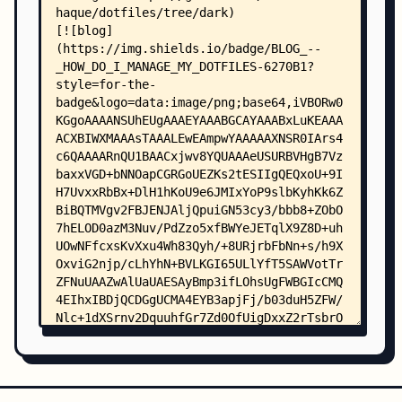
    │   │   ├── bluetooth/
    │   │   │   └── blt-connect.sh
    │   │   ├── clipboard/
    │   │   │   ├── clipboard.sh
    │   │   │   └── cliphist-rofi
    │   │   ├── colors/
    │   │   │   ├── mocha.rasi
    │   │   │   └── onedark.rasi
    │   │   ├── emoji/
    │   │   │   └── emoji.sh
    │   │   ├── filebrowser/
    │   │   │   └── filebrowser.sh
    │   │   ├── launchers/
    │   │   │   ├── launcher.sh
    │   │   │   └── misc/
    │   │   │       ├── launcher.sh
    │   │   │       └── launchpad.rasi
    │   │   ├── powermenu/
    │   │   │   ├── full_rounded.rasi
    │   │   │   ├── styles/
    │   │   │   │   ├── colors.rasi
    │   │   │   │   └── nordic.rasi