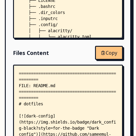
    ├── LICENSE
    ├── .bashrc
    ├── .dir_colors
    ├── .inputrc
    ├── .config/
    │   ├── alacritty/
    │   │   └── alacritty.toml
    │   ├── dunst/
    │   │   └── dunstrc
Files Content
Copy
    │   ├── fastfetch/
    │   │   ├── arch
    │   │   └── config.jsonc
    │   ├── hypr/
    │   │   ├── bind.conf
    │   │   ├── hypridle.conf
    │   │   ├── hyprland.conf
    │   │   ├── hyprlock.conf
    │   │   ├── hyprpaper.conf
    │   │   └── scripts/
    │   │       ├── nogaps.sh
    │   │       └── reload.sh
    │   ├── rofi/
    │   │   ├── style-1.rasi