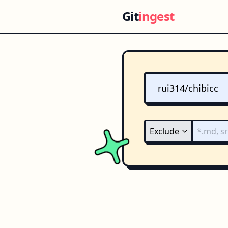
Git
ingest