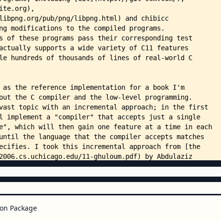
        ├── attribute.c
        ├── bitfield.c
        ├── builtin.c
        ├── cast.c
        ├── common
        ├── commonsym.c
        ├── compat.c
        ├── complit.c
        ├── const.c
        ├── constexpr.c
        ├── control.c
        ├── decl.c
        ├── driver.sh
        ├── enum.c
        ├── extern.c
        ├── float.c
        ├── function.c
        ├── generic.c
        ├── include1.h
        ├── include2.h
        ├── include3.h
on Package
        ├── include4.h
        ├── initializer.c