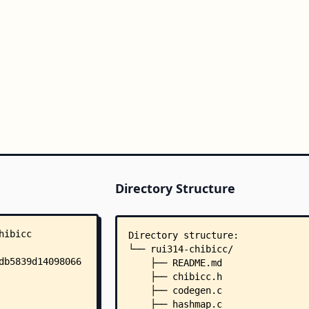
Directory Structure
Directory structure:
└── rui314-chibicc/
    ├── README.md
    ├── chibicc.h
    ├── codegen.c
    ├── hashmap.c