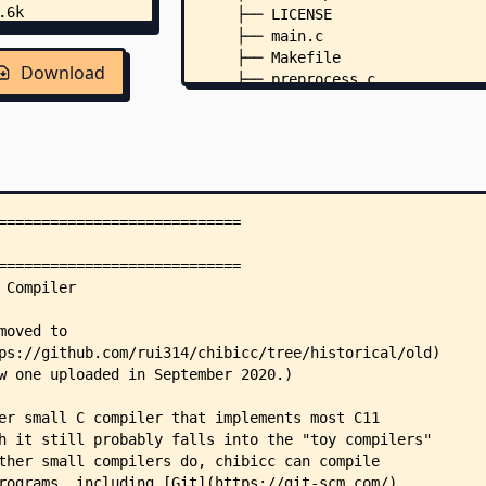
    ├── LICENSE
    ├── main.c
    ├── Makefile
Download
    ├── preprocess.c
    ├── strings.c
    ├── tokenize.c
    ├── type.c
    ├── unicode.c
    ├── include/
    │   ├── float.h
    │   ├── stdalign.h
    │   ├── stdarg.h
    │   ├── stdatomic.h
    │   ├── stdbool.h
    │   ├── stddef.h
    │   └── stdnoreturn.h
    └── test/
        ├── alignof.c
        ├── alloca.c
        ├── arith.c
        ├── asm.c
        ├── atomic.c