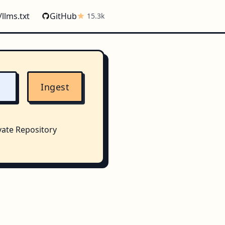
/llms.txt
GitHub
15.3k
Ingest
vate Repository