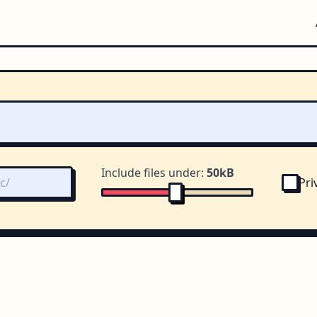
Include files under:
50kB
Pri