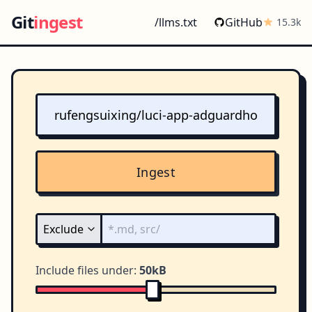
Git
ingest
/llms.txt
GitHub
15.3k
Ingest
Include files under:
50kB