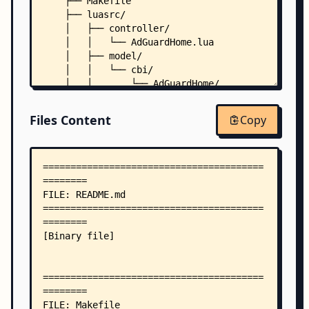
    ├── Makefile
    ├── luasrc/
    │   ├── controller/
    │   │   └── AdGuardHome.lua
    │   ├── model/
    │   │   └── cbi/
    │   │       └── AdGuardHome/
    │   │           ├── base.lua
    │   │           ├── log.lua
Files Content
Copy
    │   │           └── manual.lua
    │   └── view/
    │       └── AdGuardHome/
    │           ├── AdGuardHome_check.htm
    │           ├── AdGuardHome_chpass.htm
    │           ├── AdGuardHome_status.htm
    │           ├── log.htm
    │           └── yamleditor.htm
    ├── po/
    │   └── zh-cn/
    │       └── AdGuardHome.po
    ├── root/
    │   ├── etc/
    │   │   ├── config/