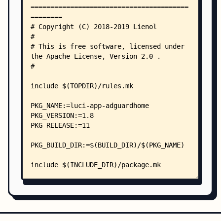
    │   │   │   └── AdGuardHome
    │   │   ├── init.d/
    │   │   │   └── AdGuardHome
    │   │   └── uci-defaults/
    │   │       └── 40_luci-AdGuardHome
    │   ├── usr/
    │   │   └── share/
    │   │       └── AdGuardHome/
    │   │           ├── addhost.sh
    │   │           ├── AdGuardHome_template.yam
    │   │           ├── firewall.start
    │   │           ├── getsyslog.sh
    │   │           ├── gfw2adg.sh
    │   │           ├── links.txt
    │   │           ├── tailto.sh
    │   │           ├── update_core.sh
    │   │           ├── waitnet.sh
    │   │           └── watchconfig.sh
    │   └── www/
    │       └── luci-static/
    │           └── resources/
    │               └── codemirror/