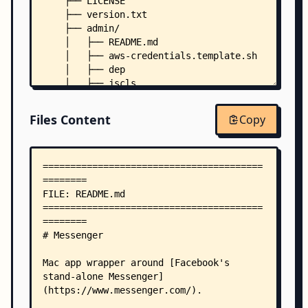
    ├── LICENSE
    ├── version.txt
    ├── admin/
    │   ├── README.md
    │   ├── aws-credentials.template.sh
    │   ├── dep
    │   ├── jscls
    │   ├── s3-bucket-permission-policy.json
    │   ├── s3-iam-user-policy.json
Files Content
Copy
    │   └── logs/
    │       ├── get.sh
    │       ├── process.pl
    │       └── sample messages.txt
    ├── letsmove/
    │   ├── README.md
    │   ├── PFMoveApplication.h
    │   └── PFMoveApplication.m
    ├── Messenger/
    │   ├── AppDelegate.h
    │   ├── AppDelegate.mm
    │   ├── FBMApplication.h
    │   ├── FBMApplication.mm
    │   ├── FBMWindow.h