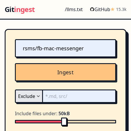
Git
ingest
/llms.txt
GitHub
15.3k
Ingest
Include files under:
50kB