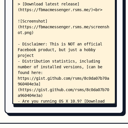
    │   ├── FBMWindow.mm
    │   ├── Info.plist
    │   ├── jsapi.h
    │   ├── JSClass.hh
    │   ├── JSClass.mm
    │   ├── JSNotification.js.mm
    │   ├── JSNotifications.js.mm
    │   ├── JSObjWrapper.h
    │   ├── JSObjWrapper.m
    │   ├── main.m
    │   ├── MEmbeddedRes.h
    │   ├── MEmbeddedRes.m
    │   ├── MMFakeDragInfo.h
    │   ├── MMFakeDragInfo.m
    │   ├── NSImage+RoundCorner.h
    │   ├── NSImage+RoundCorner.m
    │   ├── prefix.pch
    │   ├── WebPreferencesPrivate.h
    │   ├── WebStorageManagerPrivate.h
    │   ├── WebViewPrivate.h
    │   ├── WebViewZoomController.h
    │   ├── WebViewZoomController.m