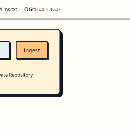
/llms.txt
GitHub
15.3k
Ingest
vate Repository