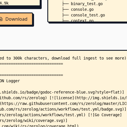
    ├── binary_test.go
    ├── console.go
    ├── console_test.go
Download
    ├── context.go
    ├── context_test.go
    ├── CONTRIBUTING.md
    ├── ctx.go
    ├── ctx_test.go
    ├── encoder.go
    ├── encoder_cbor.go
    ├── encoder_json.go
    ├── error_marshal_test.go
    ├── event.go
    ├── event_test.go
    ├── example.jsonl
    ├── fields.go
    ├── fixtures_test.go
    ├── globals.go
    ├── globals_118.go
    ├── go.mod
    ├── go.sum
    ├── go112.go