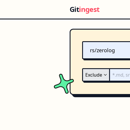
Git
ingest