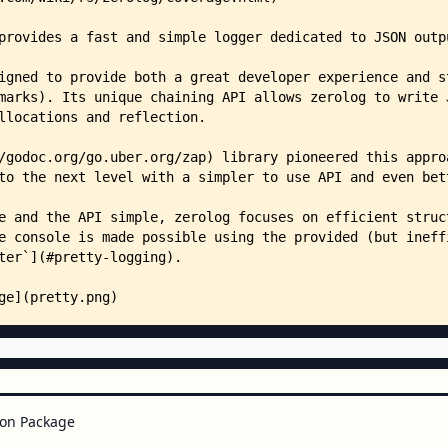
    ├── hook.go
    ├── hook_test.go
    ├── LICENSE
    ├── log.go
    ├── log_example_test.go
    ├── log_test.go
    ├── not_go112.go
    ├── sampler.go
    ├── sampler_test.go
    ├── slog.go
    ├── slog_test.go
    ├── syslog.go
    ├── syslog_test.go
    ├── writer.go
    ├── writer_test.go
    ├── cmd/
    │   ├── lint/
    │   │   ├── README.md
    │   │   ├── go.mod
    │   │   ├── go.sum
    │   │   └── lint.go
on Package
    │   └── prettylog/
    │       ├── README.md