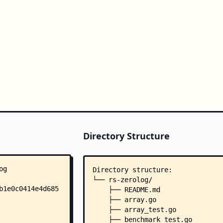
Directory Structure
Directory structure:
└── rs-zerolog/
    ├── README.md
    ├── array.go
    ├── array_test.go
    ├── benchmark_test.go