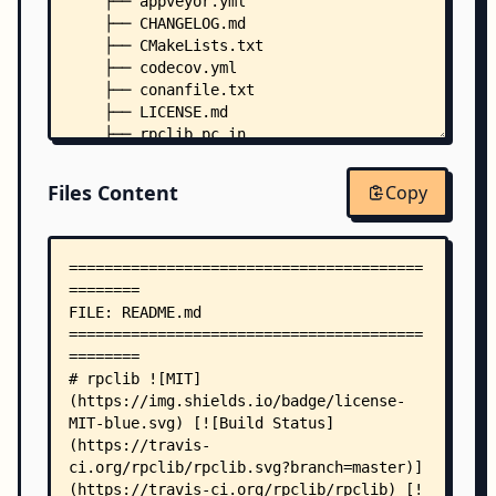
    ├── appveyor.yml
    ├── CHANGELOG.md
    ├── CMakeLists.txt
    ├── codecov.yml
    ├── conanfile.txt
    ├── LICENSE.md
    ├── rpclib.pc.in
    ├── run_clang_check.sh
    ├── .clang-format
Files Content
Copy
    ├── .editorconfig
    ├── .travis.yml
    ├── .ycm_extra_conf.py
    ├── cmake/
    │   ├── check_warning_flag.cmake
    │   ├── coverage.cmake
    │   ├── Findrpclib.cmake
    │   ├── msvc_support.cmake
    │   ├── policies.cmake
    │   ├── rpclibConfig.cmake.in
    │   └── localbuild/
    │       ├── Findrpclib.cmake
    │       └── FindSFML.cmake
    ├── dependencies/