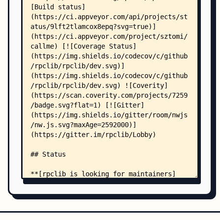
    │   ├── include/
    │   │   ├── asio.hpp
    │   │   ├── pimpl_ptr.hh
    │   │   ├── posix.h
    │   │   └── asio/
    │   │       ├── async_result.hpp
    │   │       ├── basic_datagram_socket.hpp
    │   │       ├── basic_deadline_timer.hpp
    │   │       ├── basic_io_object.hpp
    │   │       ├── basic_raw_socket.hpp
    │   │       ├── basic_seq_packet_socket.hpp
    │   │       ├── basic_serial_port.hpp
    │   │       ├── basic_signal_set.hpp
    │   │       ├── basic_socket_acceptor.hpp
    │   │       ├── basic_socket_iostream.hpp
    │   │       ├── basic_socket_streambuf.hpp
    │   │       ├── basic_stream_socket.hpp
    │   │       ├── basic_streambuf.hpp
    │   │       ├── basic_streambuf_fwd.hpp
    │   │       ├── basic_waitable_timer.hpp
    │   │       ├── buffered_read_stream.hpp
    │   │       ├── buffered_read_stream_fwd.hpp