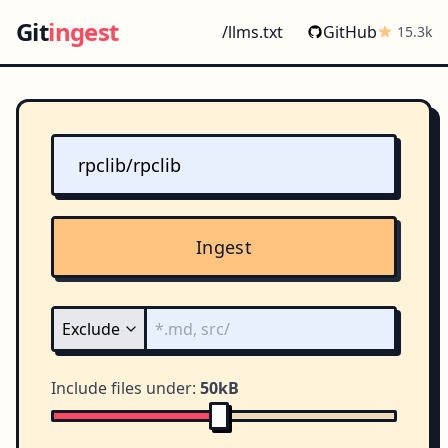
Git
ingest
/llms.txt
GitHub
15.3k
Ingest
Include files under:
50kB