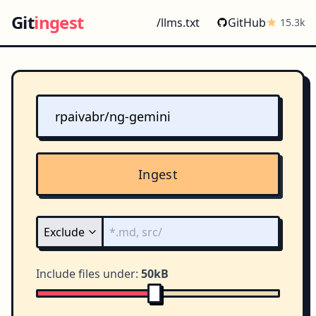
Git
ingest
/llms.txt
GitHub
15.3k
Ingest
Include files under:
50kB