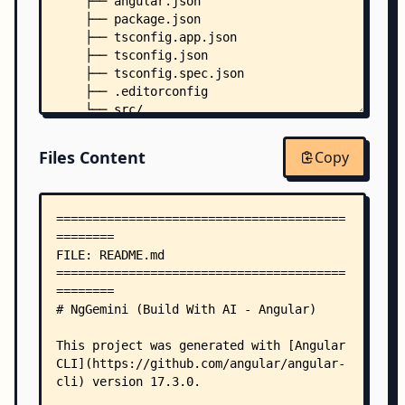
    ├── angular.json
    ├── package.json
    ├── tsconfig.app.json
    ├── tsconfig.json
    ├── tsconfig.spec.json
    ├── .editorconfig
    └── src/
        ├── index.html
        ├── main.ts
Files Content
Copy
        ├── styles.scss
        ├── app/
        │   ├── app.component.html
        │   ├── app.component.scss
        │   ├── app.component.ts
        │   ├── app.config.ts
        │   ├── app.routes.ts
        │   ├── models/
        │   │   ├── chat-content.ts
        │   │   └── image-file.ts
        │   ├── pages/
        │   │   ├── chat/
        │   │   │   ├── chat.component.html
        │   │   │   ├── chat.component.scss