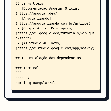
        │   │   │   └── chat.component.ts
        │   │   ├── text/
        │   │   │   ├── text.component.html
        │   │   │   ├── text.component.scss
        │   │   │   └── text.component.ts
        │   │   └── vision/
        │   │       ├── vision.component.html
        │   │       ├── vision.component.scss
        │   │       └── vision.component.ts
        │   ├── pipes/
        │   │   └── line-break.pipe.ts
        │   └── services/
        │       ├── chat.service.ts
        │       ├── text.service.ts
        │       └── vision.service.ts
        └── assets/
            └── .gitkeep