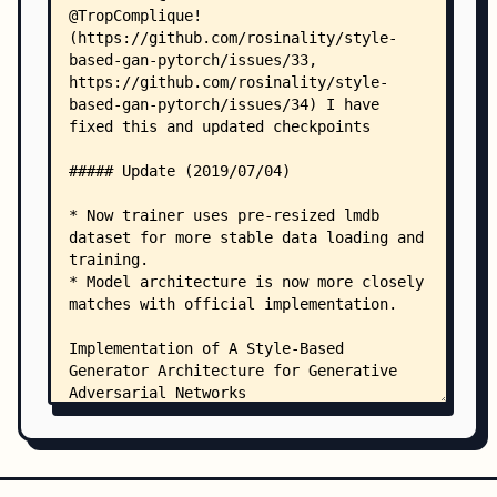
                └── vgg.pth