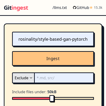
Git
ingest
/llms.txt
GitHub
15.3k
Ingest
Include files under:
50kB