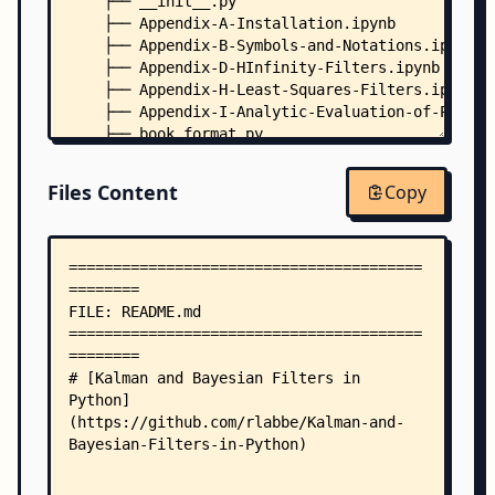
    ├── __init__.py
    ├── Appendix-A-Installation.ipynb
    ├── Appendix-B-Symbols-and-Notations.ipynb
    ├── Appendix-D-HInfinity-Filters.ipynb
    ├── Appendix-H-Least-Squares-Filters.ipynb
    ├── Appendix-I-Analytic-Evaluation-of-Perfor
    ├── book_format.py
    ├── contributing.md
    ├── environment.yml
Files Content
Copy
    ├── license.html
    ├── requirements.txt
    ├── table_of_contents.ipynb
    ├── animations/
    │   ├── discrete_bayes_animations.ipynb
    │   ├── Gaussians_Animations.ipynb
    │   └── particle_animate.ipynb
    ├── experiments/
    │   ├── __init__.py
    │   ├── ball.py
    │   ├── balzer.py
    │   ├── baseball.py
    │   ├── bb_test.py
    │   ├── bicycle.py