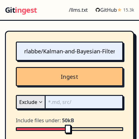
Git
ingest
/llms.txt
GitHub
15.3k
Ingest
Include files under:
50kB