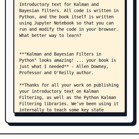
    │   ├── compute_q.ipynb
    │   ├── DiscreteBayes1D.py
    │   ├── distributions.py
    │   ├── dme.py
    │   ├── dog_track_1d.py
    │   ├── doppler.py
    │   ├── ekf4.py
    │   ├── ekfloc.py
    │   ├── ekfloc2.py
    │   ├── ekfloc3.py
    │   ├── euler.py
    │   ├── fusion.py
    │   ├── gating.ipynb
    │   ├── gauss.py
    │   ├── gh.py
    │   ├── histogram.py
    │   ├── ILS.py
    │   ├── image_tracker.py
    │   ├── mkf_ellipse_test.py
    │   ├── noise.py
    │   ├── nonlinear_plots.py
    │   ├── quaternion.py