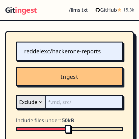
Git
ingest
/llms.txt
GitHub
15.3k
Ingest
Include files under:
50kB