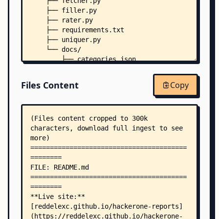
    ├── fetcher.py
    ├── filler.py
    ├── rater.py
    ├── requirements.txt
    ├── uniquer.py
    └── docs/
        ├── categories.json
        ├── index.html
        ├── script.js
Files Content
Copy
        ├── style.css
        ├── .nojekyll
        ├── tops_100/
        │   ├── TOP100PAID.md
        │   └── TOP100UPVOTED.md
        ├── tops_by_bug_type/
        │   ├── TOPACCOUNTTAKEOVER.md
        │   ├── TOPAPI.md
        │   ├── TOPAUTH.md
        │   ├── TOPBUSINESSLOGIC.md
        │   ├── TOPCLICKJACKING.md
        │   ├── TOPDOS.md
        │   ├── TOPGRAPHQL.md
        │   ├── TOPIDOR.md