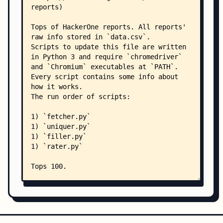
        │   ├── TOPINFODISCLOSURE.md
        │   ├── TOPMFA.md
        │   ├── TOPMOBILE.md
        │   ├── TOPOAUTH.md
        │   ├── TOPOPENID.md
        │   ├── TOPOPENREDIRECT.md
        │   ├── TOPRACECONDITION.md
        │   ├── TOPRCE.md
        │   ├── TOPREQUESTSMUGGLING.md
        │   ├── TOPSQLI.md
        │   ├── TOPSSRF.md
        │   ├── TOPSSTI.md
        │   ├── TOPSUBDOMAINTAKEOVER.md
        │   ├── TOPUPLOAD.md
        │   ├── TOPWEBCACHE.md
        │   └── TOPXXE.md
        └── tops_by_program/
            ├── TOPACRONIS.md
            ├── TOPAUTOMATTIC.md
            ├── TOPBRAVESOFTWARE.md
            ├── TOPCOINBASE.md
            ├── TOPCONCRETE5.md