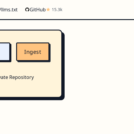
/llms.txt
GitHub
15.3k
Ingest
vate Repository