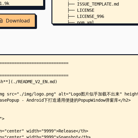
    ├── ISSUE_TEMPLATE.md
    ├── LICENSE
    ├── LICENSE_996
Download
    ├── pom.xml
    ├── README_OLD.md
    ├── README_V2_EN.md
    ├── Update_3.0.md
    ├── Update_3.0_EN.md
    ├── app/
    │   ├── proguard-rules.pro
    │   └── src/
    │       └── main/
    │           ├── AndroidManif
    │           ├── java/
    │           │   └── razerdp/
    │           │       └── demo
    │           │           ├── 
    │           │           ├── 
    │           │           │   
    │           │           │   
    │           │           ├── 
    │           │           │   