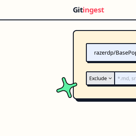
Git
ingest