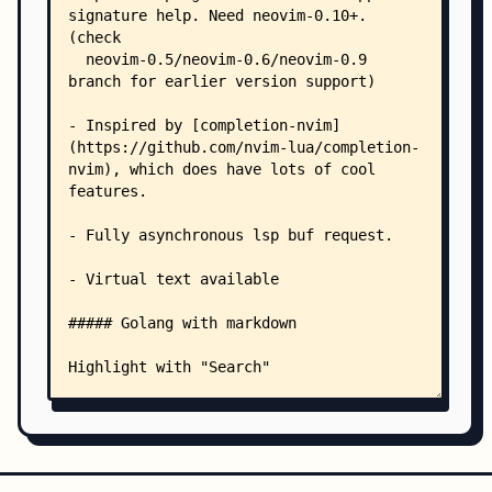
            └── lint.yml