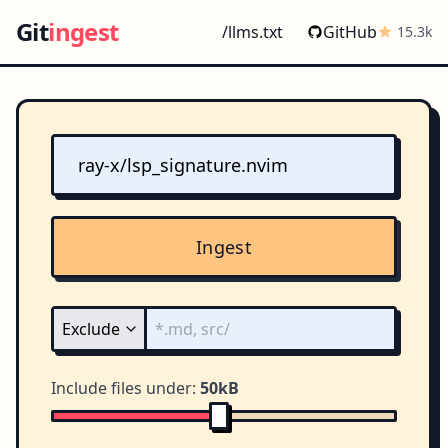
Git
ingest
/llms.txt
GitHub
15.3k
Ingest
Include files under:
50kB